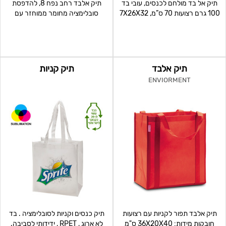
תיק אל בד מולחם לכנסים, עובי בד
תיק אלבד רחב נפח 8, להדפסת
100 גרם רצועות 70 ס”מ, 7X26X32
סובלימציה מחומר ממוחזר עם
ס"מ
רצועה ארוכה, 100 גרם איכותי
תיק אלבד
תיק קניות
ENVIORMENT
תיק אלבד תפור לקניות עם רצועות
תיק כנסים וקניות לסובלימציה . בד
חובקות מידות: 36X20X40 ס"מ
לא ארוג , RPET , ידידותי לסביבה.