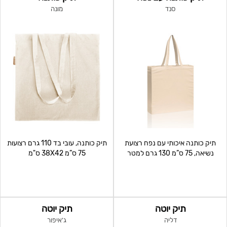
סנד
מונה
תיק כותנה איכותי עם נפח רצועת
תיק כותנה, עובי בד 110 גרם רצועות
נשיאה, 75 ס”מ 130 גרם למטר
75 ס”מ 38X42 ס"מ
8X38X42 ס"מ קיים גם
תיק יוטה
תיק יוטה
דליה
ג'איפור