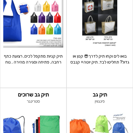
בואו לים וקחו תיק לדרך😎 קטן או
תיק קניות מתקפל לכיס, רצועת כתף
גדול? תחליטו לבד. תיק יוטה+ קנבס
רחבה. פתיחה וסגירה מהירה . נוח
340 גר
לנשיאה כתיק עז
תיק גב
תיק גב שרוכים
פינגווין
סטרינגר