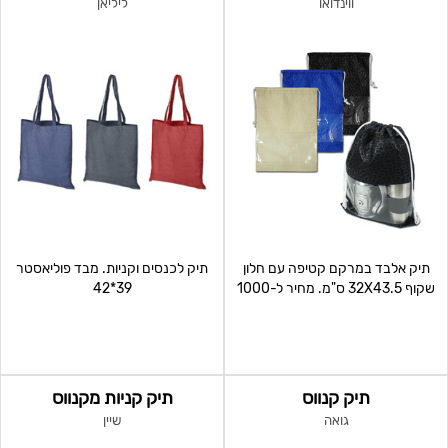
ווינדואו
ליליאן
תיק אלבד במרקם קטיפה עם חלון
תיק לכנסים וקניות. מבד פוליאסטר
שקוף 32X43.5 ס"מ. מחיר ל-1000
39*42
י"ח כולל הדפסה צד אחד
תיק קנווס
תיק קניות מקנווס
גואה
שיין