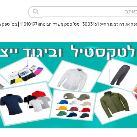
 החייל 3003161 | מס' ספק משרד הביטחון 11010197 | מס' ספק משטרת ישראל 40017932