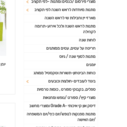
מוצרי פירסום /כנסים ומתנות -לפי תקציב
מתנות מיוחדות לראש השנה לפי תקציב
מארזי יין וחבילות שי לראש השנה
מתנות לראש השנה ולכל אירוע-תרומה
לקהילה
לוחות שנה
חריטה על עטים, עטים ממותגים
מתנות לסוף שנה / גיוס
יומן שבועי 7
יומנים
כוחות הביטחון-תשורות וטקסטיל ממותג
ביגוד לעובדים-חולצות וכובעים
ספלים, בקבוקי ספורט , כוסות טרמיות
מוצרי קיץ/ ספורט /נופש ומחנאות
דיסק און קי איכותי -Grade A ומוצרי מחשב
מתנות מפנקות לנופש/יום כיף/יום המשפחה
/יום האישה