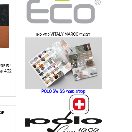
למוצרי VITALY MARCO לחץ כאן
432 עמודים מודפסים 2 צבעים ע”ג נייר לבן
קטלוג מוצרי POLO SWISS
יו