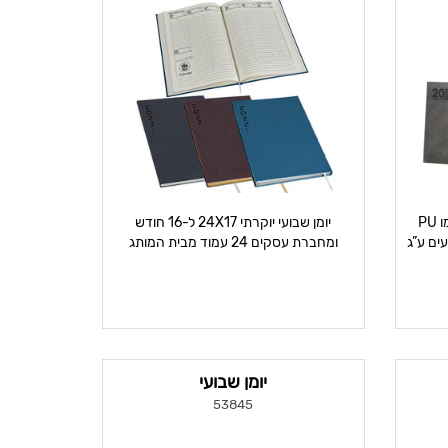
יומן יומי 21*27 מדורג בעטיפת טרמו PU
יומן שבועי יוקרתי 24X17 ל-16 חודש
עמודים מודפסים 2 צבעים ע”ג
ומחברת עסקים 24 עמוד מבית המותג
גבעוני
יומן שבועי
53845