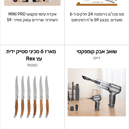
סט סכו"ם נירוסטה 24 חלקים ל-6
אקדח עיסוי מקצועי MINI PRO
סועדים. מבצע 59 ש"ח למינימום
לשחרור שרירים עמוק מחיר: 59
100 י"ח
למינימום 100 י"ח לא כול
שואב אבק קומפקטי
מארז 6 סכיני סטייק ידית
עץ Rex
דייסו
ROSO