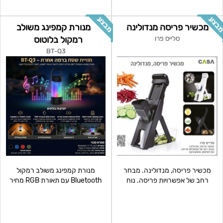
מכשיר פריסה מנדולינה
מנורת קמפינג משולב
רמקול בלוטוס
סלייס פרו
BT-Q3
מכשיר פריסה, מנדולינה. מבחר
מנורת קמפינג משולב רמקול
רחב של אפשרויות פריסה. נוח
Bluetooth עם תאורת RGB מחיר
לשימוש, אחסון וניקו
מבצע 59 למינימום 200 י"ח