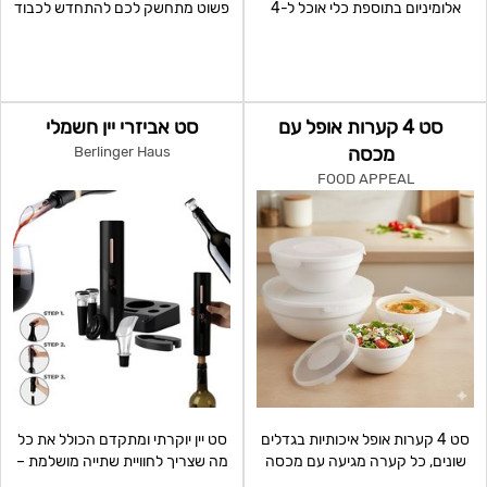
אלומיניום בתוספת כלי אוכל ל-4
פשוט מתחשק לכם להתחדש לכבוד
סועדים מבצע עד גמר המ
החגים? הכירו את סט ה
סט 4 קערות אופל עם
סט אביזרי יין חשמלי
מכסה
Berlinger Haus
FOOD APPEAL
סט 4 קערות אופל איכותיות בגדלים
סט יין יוקרתי ומתקדם הכולל את כל
שונים, כל קערה מגיעה עם מכסה
מה שצריך לחוויית שתייה מושלמת –
סגור לשמירה על טרי
משלב עיצוב אלגנ