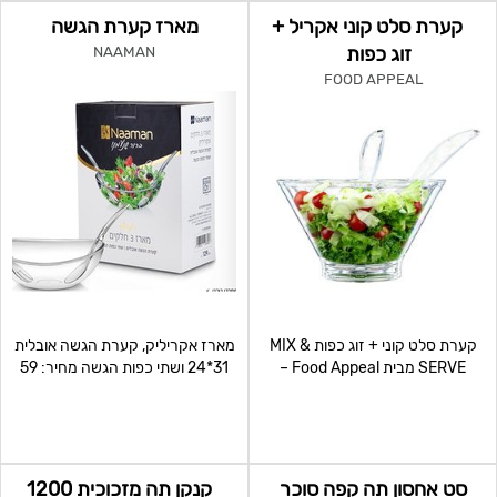
קערת סלט קוני אקריל +
מארז קערת הגשה
זוג כפות
NAAMAN
FOOD APPEAL
קערת סלט קוני + זוג כפות MIX &
מארז אקריליק, קערת הגשה אובלית
SERVE מבית Food Appeal –
31*24 ושתי כפות הגשה מחיר: 59
הדרך הסטייליסטית לערבב
למינימום 100 י"
סט אחסון תה קפה סוכר
קנקן תה מזכוכית 1200