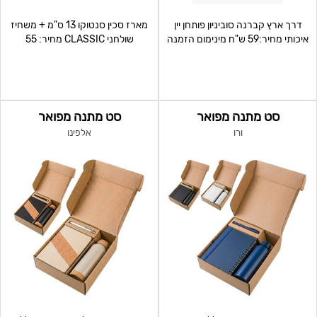
דרך ארץ קברנה סוביניון פותחן יין
מארז סכין סנטוקו 13 ס"מ + משחיז
איכותי מחיר:59 ש"ח מינימום הזמנה
שולחני CLASSIC מחיר: 55
6950 ש"ח
למינימום 100 י"ח שוו
סט מתנה מפואר
סט מתנה מפואר
ורו
אלפינו