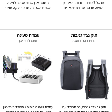
סט של 7 קופסת זכוכית לאחסון
משטח אבן שמוט עגולה לפיצה
והגשה מכסה עם פתח לאדים
משטח האבן העשוי קרמיקה מפזר
וסגירת ואקום . מתאים ל
את החום באופן אחיד, סופח
תיק נגד גניבות
עמדת טעינה
SWISS KEEPER
סנטרל סטיישן
תיק גב נגד גנבות, גב מרופד עם
עמדת טעינה ביתית/ משרדית לארגון