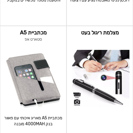
רוכסן פנימי מאובטח מגיע עם רצועה
והטענת מספר מכשירים במקביל
לתליה על מזוודה
מצלמת ריגול בעט
מכתביית A5
סטארט אפ
מכתביית A5 מאריג איכותי עם פאוור
בנק 4000MAH מובנה