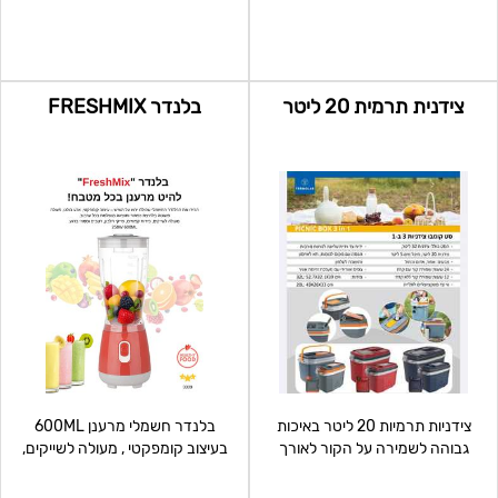
מלקחיים, מצקת, תרווד, לקקן וקול
פתיחה ונעילה
צידנית תרמית 20 ליטר
בלנדר FRESHMIX
צידניות תרמיות 20 ליטר באיכות
בלנדר חשמלי מרענן 600ML
גבוהה לשמירה על הקור לאורך
בעיצוב קומפקטי , מעולה לשייקים,
שעות: 🔹 24 שעו
פירות קפואים ורטבים מח