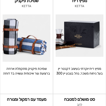
מפיץ ריח
שמיכת פיקניק
KETTA
KETTA
מפיץ ריח יוקרתי בעיצוב דקנטר יין
שמיכת פיקניק מתקפלת ארוזה
בעל ניחוח משכר, נוזל בצבע יין 300
ברצועת עור איכותית עשויה בד דוחה
מ”ל ומקלות
מים מידות השמיכה:
סט מושלם למטבח
מעמד עם רמקול ומנורה
להב