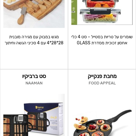
שומרים על טריות בסטייל – סט 4 כלי
מגש במבוק עם מגירה מובנית
אחסון זכוכית מסדרת GLASS
28*28*4 עם 4 סכיני הגשה וחיתוך
CLOC כלים איכותיים
מנירוסטה-סכינים ומזלג י
מחבת פנקייק
סט ברביקיו
NAAMAN
FOOD APPEAL