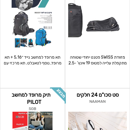
מזוודת SWISS פטנט יחודי שטוחה
תא מרופד למחשב נייד ׳׳5.16 + תא
מתקפלת עלייה למטוס 19 אינץ' -2.5
מרופד, נוסף לטאבלט. תא מרכזי עם
ק"ג בלבד!!
נפח גדול ופתיחה
סט סכו"ם 24 חלקים
תיק מרופד למחשב
PILOT
NAAMAN
SGB