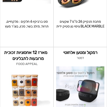
מחבת פנקייק 26 ס"מ 7 שקעים
סט ברביקיו 6 חלקים : מלקחיים,
BLACK MARBLE ציפוי נון סטיק ידית
תרווד, מזלג בשר, סכין, בוצ'ר מעץ
ארגונומית לאחיזה
ומארז נשיאה. שוו
רמקול ומטען אלחוטי
מארז 12 אחסוניות זכוכית
מרובעות לתבלינים
דמטר
FOOD APPEAL