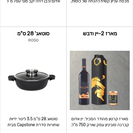
מכסה עליון קשיח להנחה של כוסות,
אדום/לבן רוזה יקב מוני 750 מ"ל
פתח לשליפה מהירה.
ריבת תפוח בדבש 120 ג
מארז 2-יין ודבש
סוטאג' 28 ס"מ
ROSO
מארז קרטון מהודר המכיל: יין אדום
סוטאג 28 ס"מ 3.5 ליטר ידיות
קברנה סוביניון עמק שורק 750 מ"ל.
שחורות סדרת Capstone מבית
דבש טהור 130
Roso שווי צרכן:389 מחיר: