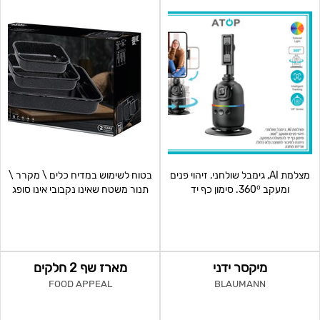
מצלמת AI, גימבל שולחני. זיהוי פנים
בטוח לשימוש במדיח כלים \ מקרר \
ומעקב 360⁰. סימון כף יד
תנור משטח שאינו נקבובי אינו סופג
להפעלה/הפסקה
ריחות, טעמים א
מיקסר ידני
מארז שף 2 חלקים
FOOD APPEAL
BLAUMANN