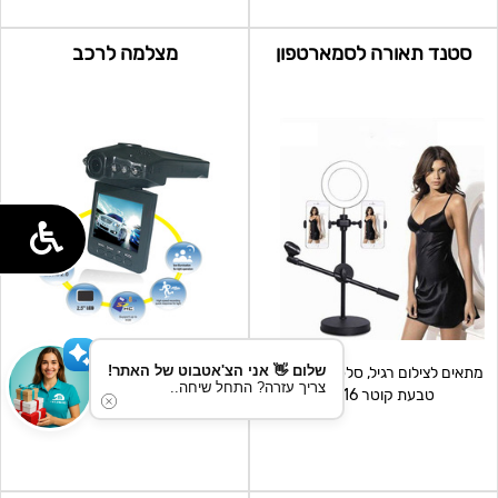
סטנד תאורה לסמארטפון
מצלמה לרכב
שלום 👋 אני הצ'אטבוט של האתר!
מתאים לצילום רגיל, סלפי וצילום וידאו
מצלמת רכב לשמירה על הבטיחות
צריך עזרה? התחל שיחה..
טבעת קוטר 16 ס"מ
ולתעוד אירועים בזמן הנסיעה צג
LCD בגודל “2.5. כרט