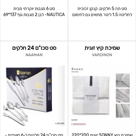
סט תה 5 חלקים, קנקן זכוכית
סט 6 מגבות יוקרתי מבית
לחליטה 1.5 ליטר מתאים גם לחימום
NAUTICA- לבן 2 מגבות גוף 137*69
על אש גלויה ו-4 כוס
2 מגבות פנים 71*4
שמיכת קיץ זוגית
סט סכו"ם 24 חלקים
NAAMAN
VARDINON
שמיכת קיץ SONNY זוגית 200*220
סט סכו"ם 24 חלקים ל-6 סועדים -