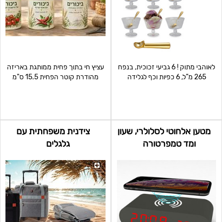
לאוהבי מתוק ! 6 גביעי זכוכית, בנפח
עציץ חי בתוך פחית ממותגת באריזה
265 מ”ל, 6 כפיות וכף לגלידה
מהודרת קוטר הפחית 15.5 ס"מ
מוזהבים. א
גובה -15 ס"מ מיני
מטען אלחוטי לסלולרי, שעון
צידנית משפחתית עם
ומד טמפרטורה
גלגלים