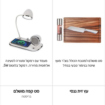
סט מושלם למטבח הכולל בוצ'ר מעץ
מעמד עם רמקול ומנורה לטעינה
שיטה בגימור טבעי בגודל
אלחוטית מהירה. רמקול בלוטוס 5W.
35X1.5X26 ס"מ סכין שף חד
מנורת LED 300l
עץ זית ננסי
סט קפה מושלם
בריסטה