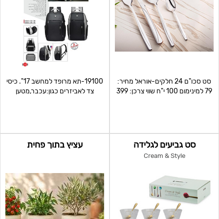
סט סכו"ם 24 חלקים-אוראל מחיר:
19100-תא מרופד למחשב 17". כיסי
79 למינימום 100 י"ח שווי צרכן: 399
צד לאביזרים כגון:עכבר,מטען
,אוזניות וכדומה. תא
סט גביעים לגלידה
עציץ בתוך פחית
Cream & Style