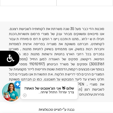
סוכנות הדי כבר מעל 35 שנה משרתת את לקוחותיה לשביעות רצונם.
אנו מייבאים ומשווקים מבחר ענק של מוצרי פרסום ותשורות,הכנת
חבילות שי לחג, מתנות ותכנון ייצור הפקות דפוס מיוחדות עבור
לקוחותינו. חברתנו משווקת את מוצריה בפריסה ארצית למוסדות
וחברות רבות במשק. אנו מתמחים בשיווק לחנויות מתנות , מוצרינו
נמכרים בכל רחבי הארץ בחנויות ורשתות מתנות כמו: ג'נטלמן,
הפיטאי, ריקושט, ספקים של האגודה למען החייל {מספר ספק
3003161} וספקים של משרד הביטחון {11010197 מספר ספק}
בנוסף אנו מבצעים רקמות,הדפסות שונות וחריטות לייזר מקצועיות על
המוצרים הרבים לפי דרישת הלקוח. את התשורות אנו מעבירים לכל
חלקי הארץ עד ליעד המבוקש על חשבוננו. כמו כן חברתנו משווקת
את מוצרי , MARCO VITALY,POLO, X-PEN בישראל. אחריות
שלום 👋 אני הצ'אטבוט של האתר!
לשביעות רצון [תמורה מפתיעה לטובה תמורת הסכום ששולם}
צריך עזרה? התחל שיחה..
מהירות,יעילות,יחס אישי,אמינות ומקצועי באחריות!!!
נבנה ע"י לוגייט טכנולוגיות