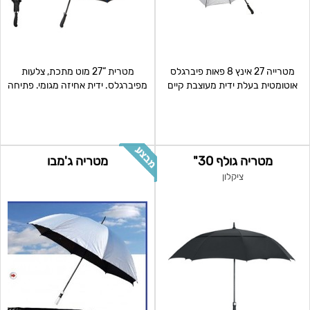
מטרייה 27 אינץ 8 פאות פיברגלס
מטרית “27 מוט מתכת, צלעות
אוטומטית בעלת ידית מעוצבת קיים
מפיברגלס. ידית אחיזה מגומי. פתיחה
ב: לבן, שחור פת
אוטומטית, סגירה י
מטריה גולף 30"
מטריה ג'מבו
ציקלון