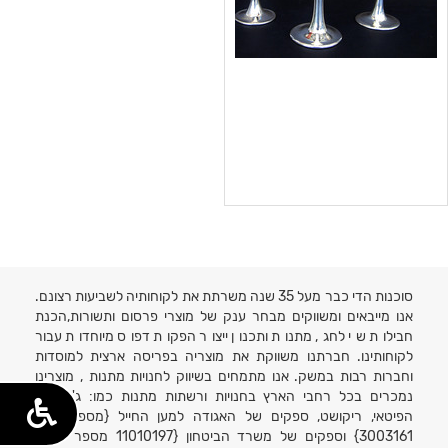
סוכנות הדי כבר מעל 35 שנה משרתת את לקוחותיה לשביעות רצונם.
אנו מייבאים ומשווקים מבחר ענק של מוצרי פרסום ותשורות,הכנת
חבילות שי לחג, מתנות ותכנון ייצור הפקות דפוס מיוחדות עבור
לקוחותינו. חברתנו משווקת את מוצריה בפריסה ארצית למוסדות
וחברות רבות במשק. אנו מתמחים בשיווק לחנויות מתנות , מוצרינו
נמכרים בכל רחבי הארץ בחנויות ורשתות מתנות כמו: ג'נטלמן,
הפיטאי, ריקושט, ספקים של האגודה למען החייל {מספר ספק
3003161} וספקים של משרד הביטחון {11010197 מספר ספק}