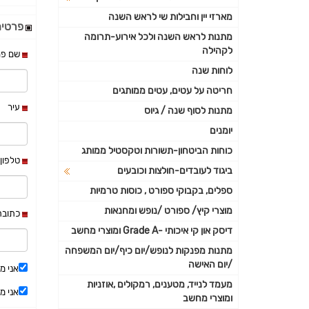
מארזי יין וחבילות שי לראש השנה
פרטים
מתנות לראש השנה ולכל אירוע-תרומה
לקהילה
שם פר
לוחות שנה
חריטה על עטים, עטים ממותגים
עיר
מתנות לסוף שנה / גיוס
יומנים
כוחות הביטחון-תשורות וטקסטיל ממותג
טלפון
ביגוד לעובדים-חולצות וכובעים
ספלים, בקבוקי ספורט , כוסות טרמיות
מוצרי קיץ/ ספורט /נופש ומחנאות
כתובת 
דיסק און קי איכותי -Grade A ומוצרי מחשב
מתנות מפנקות לנופש/יום כיף/יום המשפחה
/יום האישה
אני מע
מעמד לנייד, מטענים, רמקולים ,אוזניות
אני מ
ומוצרי מחשב