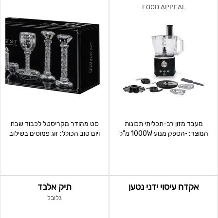
FOOD APPEAL
מעבד מזון רב-תכליתי תכונות
סט מהודר מקריסטל לכבוד שבת
המוצר: •הספק מנוע 1000W מ"ל
ויום טוב הכולל: זוג פמוטים בשילוב
•נפח קערה 3 ליטר עם
אבני כסף, גביע
אקדח עיסוי ידני נטען
תיק אלבד
גלובל