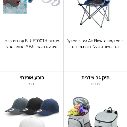
כיסא קמפינג Air Flow הינו כיסא קל
אוזניות BLUETOOTH עמידות בפני
ונח במיוחד, בעל ידיות בצדדים
מים עם מכשיר MP3 המוצר מגיע
לנוחות, יציבות גב
כסט באריזת מתנה
תיק גב צידנית
כובע אופנתי
טולום
דוני