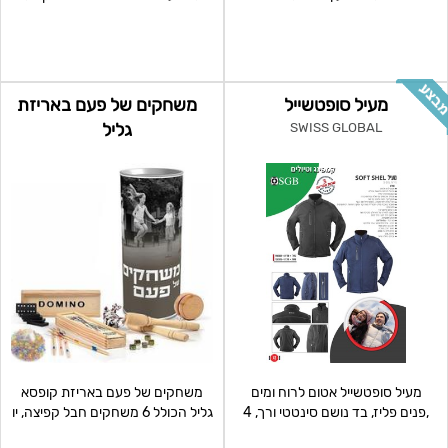
גם טמפרטורה ותאריך ת
הכוללת: -משטח טעינה אלח
מעיל סופטשייל
משחקים של פעם באריזת
גליל
SWISS GLOBAL
מעיל סופטשייל אטום לרוח ומים
משחקים של פעם באריזת קופסא
,פנים פליז, בד נושם סינטטי ורך, 4
גליל הכולל 6 משחקים חבל קפיצה, יו
כיסי חוץ, 2 כ
יו , דוקים,