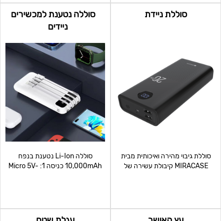
סוללת ניידת
סוללה נטענת למכשירים
ניידים
סוללת גיבוי מהירה ואיכותית מבית
סוללה Li-Ion נטענת בנפח
MIRACASE קיבולת עשירה של
10,000mAh כניסה 1: Micro 5V-
20000mAh ליבת פולימר
2A כניסה 2: Type-C 5V-
עץ האושר
עגלת שטח