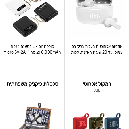
אוזניות אלחוטיות בעלות צליל בס
סוללה Li-Ion נטענת בנפח
עמוק, עד 20 שעות האזנה, קלות
8,000mAh כניסה 1: Micro 5V-2A
ונוחות לנשיאה . עיצ
כניסה 2: Type-C 5V-2
רמקול אלחוטי
סלסלת פיקניק משפחתית
JBL