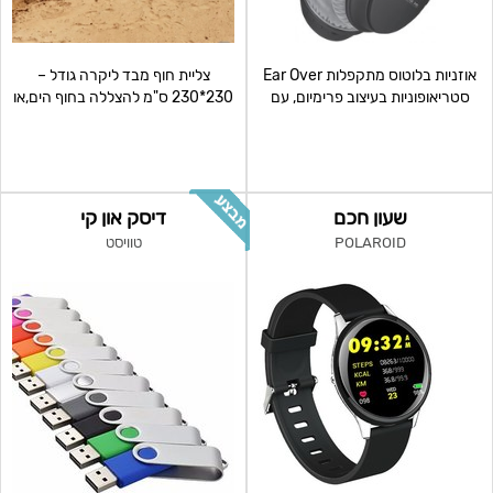
אוזניות בלוטוס מתקפלות Ear Over
צליית חוף מבד ליקרה גודל –
סטריאופוניות בעיצוב פרימיום, עם
230*230 ס"מ להצללה בחוף הים,או
קשת וכריות אוזני
בקמפינג מתקפלת
שעון חכם
דיסק און קי
POLAROID
טוויסט