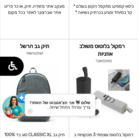
כיסא קמפינג מתקפל הקטן בעולם *
מעקב אחר מזוודה, תיק, או כל פריט
קל במיוחד ומגיע בנרתיק נשיאה *
אחר שברצונך לאתר בכל מקום
מתאים לטיו
בארץ או בעולם. זיה
רמקול בלוטוס משולב
תיק גב הרשל
אוזניות
Herschel
טווינסאונד
שלום 👋 אני הצ'אטבוט של האתר!
צריך עזרה? התחל שיחה..
רמקול בלוטוס עוצמתי 3 פונקציות ב
תיק גב CLASSIC XL סוג בד 100%