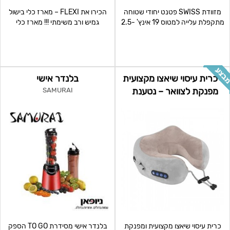
מזוודת SWISS פטנט יחודי שטוחה
הכירו את FLEXI – מארז כלי בישול
מתקפלת עלייה למטוס 19 אינץ' -2.5
גמיש ורב משימתי !!! מארז כלי
ק"ג בלבד!!
הבישול FLEXI מגיע
כרית עיסוי שיאצו מקצועית
בלנדר אישי
מפנקת לצוואר – נטענת
SAMURAI
כרית עיסוי שיאצו מקצועית ומפנקת
בלנדר אישי מסידרת TO GO הספק