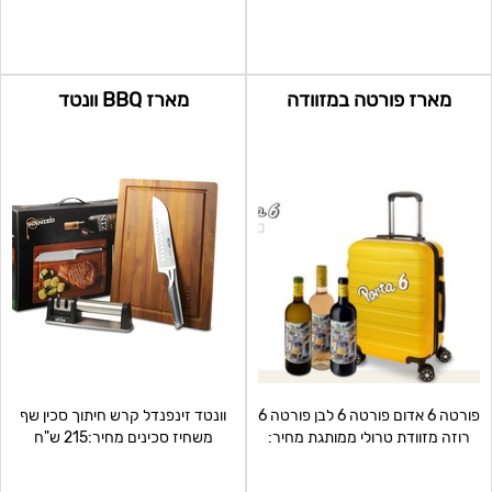
רמקולים למקור שמ
LED רחבה – שעון מוצג
מארז פורטה במזוודה
מארז BBQ וונטד
פורטה 6 אדום פורטה 6 לבן פורטה 6
וונטד זינפנדל קרש חיתוך סכין שף
רוזה מזוודת טרולי ממותגת מחיר:
משחיז סכינים מחיר:215 ש"ח
369 ש"ח מינ
מינימום הזמנה: 69