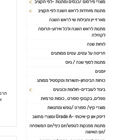
מוצרי פירסום /כנסים ומתנות -לפי תקציב
מתנות מיוחדות לראש השנה לפי תקציב
מארזי יין וחבילות שי לראש השנה
מתנות לראש השנה ולכל אירוע-תרומה
לקהילה
לוחות שנה
חריטה על עטים, עטים ממותגים
מתנות לסוף שנה / גיוס
יומנים
כוחות הביטחון-תשורות וטקסטיל ממותג
ביגוד לעובדים-חולצות וכובעים
ספלים, בקבוקי ספורט , כוסות טרמיות
איכ
מוצרי קיץ/ ספורט /נופש ומחנאות
דיסק און קי איכותי -Grade A ומוצרי מחשב
מתנות מפנקות לנופש/יום כיף/יום המשפחה
/יום האישה