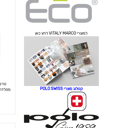
למוצרי VITALY MARCO לחץ כאן
קטלוג מוצרי POLO SWISS
מפלדת 