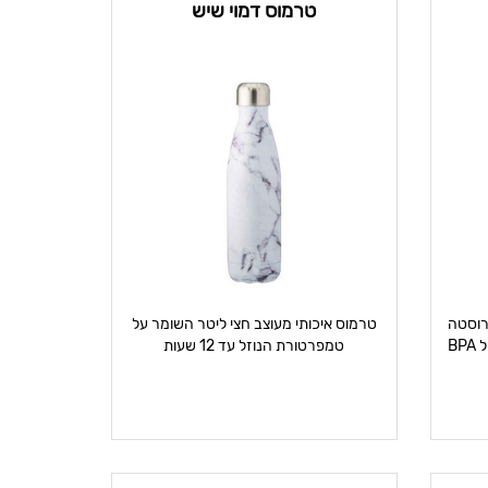
טרמוס דמוי שיש
יס SIP&SWIG 700ml נירוסטה
טרמוס איכותי מעוצב חצי ליטר השומר על
דופן כפולה 304ss פנימי וחיצוני נטול BPA
טמפרטורת הנוזל עד 12 שעות