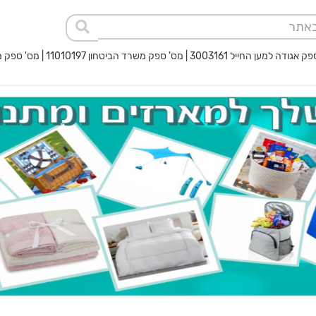
 החייל 3003161 | מס' ספק משרד הביטחון 11010197 | מס' ספק משטרת ישראל 40017932