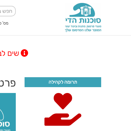
מס' ספק אגודה למען
שים לב! מינימום
פרטי
תרומה לקהילה