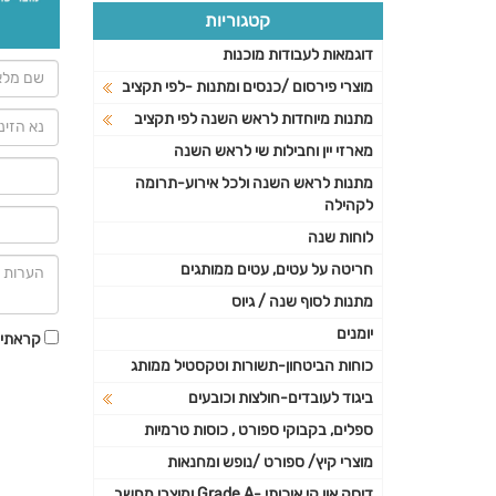
קטגוריות
דוגמאות לעבודות מוכנות
מוצרי פירסום /כנסים ומתנות -לפי תקציב
מתנות מיוחדות לראש השנה לפי תקציב
מארזי יין וחבילות שי לראש השנה
מתנות לראש השנה ולכל אירוע-תרומה
לקהילה
לוחות שנה
חריטה על עטים, עטים ממותגים
מתנות לסוף שנה / גיוס
יומנים
קראתי 
כוחות הביטחון-תשורות וטקסטיל ממותג
ביגוד לעובדים-חולצות וכובעים
ספלים, בקבוקי ספורט , כוסות טרמיות
מוצרי קיץ/ ספורט /נופש ומחנאות
דיסק און קי איכותי -Grade A ומוצרי מחשב