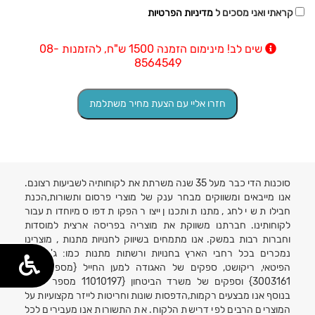
קראתי ואני מסכים ל
מדיניות הפרטיות
שים לב! מינימום הזמנה 1500 ש"ח, להזמנות 08-
8564549
סוכנות הדי כבר מעל 35 שנה משרתת את לקוחותיה לשביעות רצונם.
אנו מייבאים ומשווקים מבחר ענק של מוצרי פרסום ותשורות,הכנת
חבילות שי לחג, מתנות ותכנון ייצור הפקות דפוס מיוחדות עבור
לקוחותינו. חברתנו משווקת את מוצריה בפריסה ארצית למוסדות
וחברות רבות במשק. אנו מתמחים בשיווק לחנויות מתנות , מוצרינו
נמכרים בכל רחבי הארץ בחנויות ורשתות מתנות כמו: ג'נטלמן,
הפיטאי, ריקושט, ספקים של האגודה למען החייל {מספר ספק
3003161} וספקים של משרד הביטחון {11010197 מספר ספק}
בנוסף אנו מבצעים רקמות,הדפסות שונות וחריטות לייזר מקצועיות על
המוצרים הרבים לפי דרישת הלקוח. את התשורות אנו מעבירים לכל