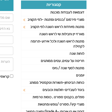
קטגוריות
דוגמאות לעבודות מוכנות
מוצרי פירסום /כנסים ומתנות -לפי תקציב
מתנות מיוחדות לראש השנה לפי תקציב
מארזי יין וחבילות שי לראש השנה
מתנות לראש השנה ולכל אירוע-תרומה
לקהילה
לוחות שנה
חריטה על עטים, עטים ממותגים
מתנות לסוף שנה / גיוס
יומנים
קראתי 
כוחות הביטחון-תשורות וטקסטיל ממותג
ביגוד לעובדים-חולצות וכובעים
ספלים, בקבוקי ספורט , כוסות טרמיות
מוצרי קיץ/ ספורט /נופש ומחנאות
דיסק און קי איכותי -Grade A ומוצרי מחשב