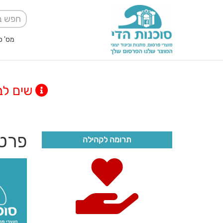
מס' ספק אגודה למען
שים לב! מינימום
פרטי
תרומה לקהילה