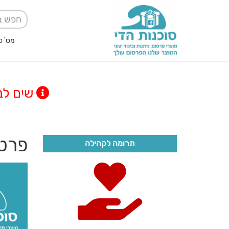
מס' ספק אגודה למען
שים לב! מינימום
פרטי
תרומה לקהילה