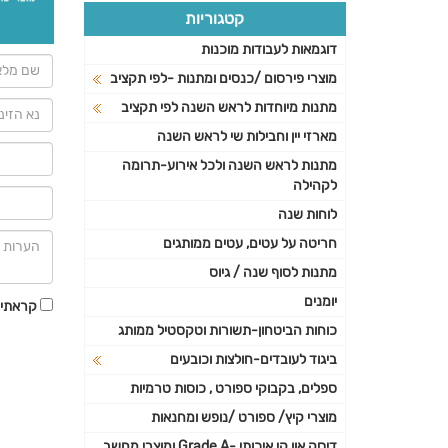
קטגוריות
דוגמאות לעבודות מוכנות
מוצרי פירסום /כנסים ומתנות -לפי תקציב
מתנות מיוחדות לראש השנה לפי תקציב
מארזי יין וחבילות שי לראש השנה
מתנות לראש השנה ולכל אירוע-תרומה
לקהילה
לוחות שנה
חריטה על עטים, עטים ממותגים
מתנות לסוף שנה / גיוס
יומנים
קראתי 
כוחות הביטחון-תשורות וטקסטיל ממותג
ביגוד לעובדים-חולצות וכובעים
ספלים, בקבוקי ספורט , כוסות טרמיות
מוצרי קיץ/ ספורט /נופש ומחנאות
דיסק און קי איכותי -Grade A ומוצרי מחשב