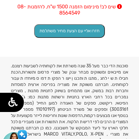
שים לב! מינימום הזמנה 1500 ש"ח, להזמנות 08-
8564549
סוכנות הדי כבר מעל 35 שנה משרתת את לקוחותיה לשביעות רצונם.
אנו מייבאים ומשווקים מבחר ענק של מוצרי פרסום ותשורות,הכנת
חבילות שי לחג, מתנות ותכנון ייצור הפקות דפוס מיוחדות עבור
לקוחותינו. חברתנו משווקת את מוצריה בפריסה ארצית למוסדות
וחברות רבות במשק. אנו מתמחים בשיווק לחנויות מתנות , מוצרינו
נמכרים בכל רחבי הארץ בחנויות ורשתות מתנות כמו: ג'נטלמן,
הפיטאי, ריקושט, ספקים של האגודה למען החייל {מספר ספק
3003161} וספקים של משרד הביטחון {11010197 מספר ספק}
בנוסף אנו מבצעים רקמות,הדפסות שונות וחריטות לייזר מקצועיות על
המוצרים הרבים לפי דרישת הלקוח. את התשורות אנו מעבירים לכל
חלקי הארץ עד ליעד המבוקש על חשבוננו. כמו כן חברתנו משווקת
את מוצרי , MARCO VITALY,POLO, X-PEN בישראל. אחריות