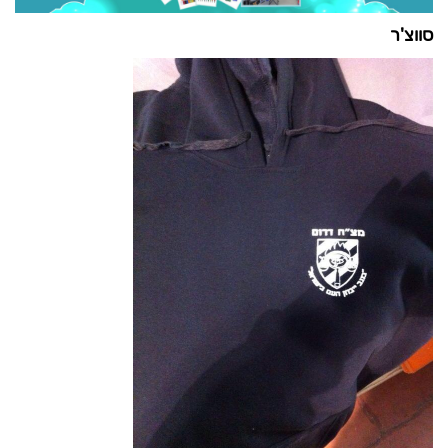
סווצ'ר