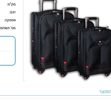
מק"ט:
דגם:
אספקה:
מס' תשלומי
מוצר