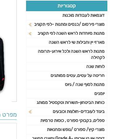
קטגוריות
דוגמאות לעבודות מוכנות
מוצרי פירסום /כנסים ומתנות -לפי תקציב
מתנות מיוחדות לראש השנה לפי תקציב
מארזי יין וחבילות שי לראש השנה
מתנות לראש השנה ולכל אירוע-תרומה
לקהילה
לוחות שנה
חריטה על עטים, עטים ממותגים
מתנות לסוף שנה / גיוס
יומנים
כוחות הביטחון-תשורות וטקסטיל ממותג
ביגוד לעובדים-חולצות וכובעים
מפרט ה
ספלים, בקבוקי ספורט , כוסות טרמיות
מוצרי קיץ/ ספורט /נופש ומחנאות
דיסק און קי איכותי -Grade A ומוצרי מחשב