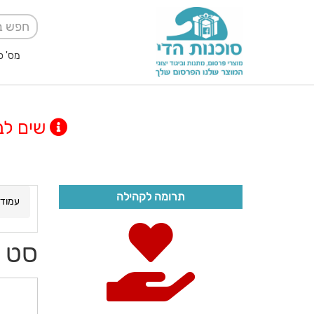
מס' ספק אגודה למען
שים לב! מינימום
תרומה לקהילה
עמוד 
סט מ