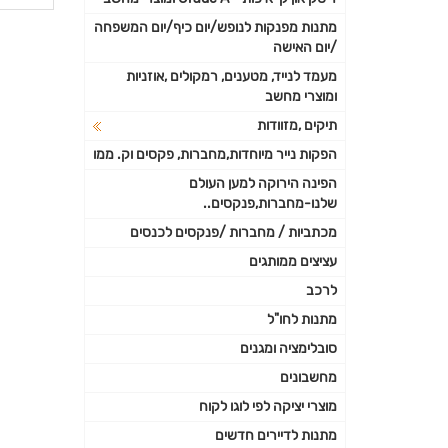
פרטי
מתנות מפנקות לנופש/יום כיף/יום המשפחה
/יום האישה
נוספי
מעמד לנייד, מטענים, רמקולים ,אוזניות
ומוצרי מחשב
תיקים ,מזוודות
הפקות נייר מיוחדות,מחברות, פקסים וק. ממו
הפינה הירוקה למען העולם
שלנו-מחברות,פנקסים..
מכתביות / מחברות /פנקסים לכנסים
עציצים ממותגים
לרכב
מתנות לחו"ל
סובלימציה ומגנים
מחשבונים
מוצרי יציקה לפי לוגו לקוח
מתנות לדיירים חדשים