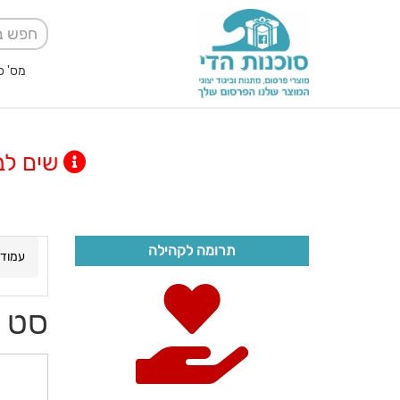
מס' ספק אגודה למען
שים לב! מינימום
תרומה לקהילה
עמוד 
סט בישו