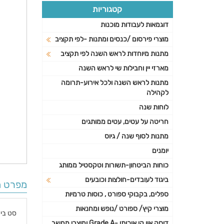
קטגוריות
דוגמאות לעבודות מוכנות
מוצרי פירסום /כנסים ומתנות -לפי תקציב
מתנות מיוחדות לראש השנה לפי תקציב
מארזי יין וחבילות שי לראש השנה
מתנות לראש השנה ולכל אירוע-תרומה
לקהילה
לוחות שנה
חריטה על עטים, עטים ממותגים
מתנות לסוף שנה / גיוס
יומנים
כוחות הביטחון-תשורות וטקסטיל ממותג
ביגוד לעובדים-חולצות וכובעים
מפרט ה
ספלים, בקבוקי ספורט , כוסות טרמיות
מוצרי קיץ/ ספורט /נופש ומחנאות
סט בישול 4
דיסק און קי איכותי -Grade A ומוצרי מחשב