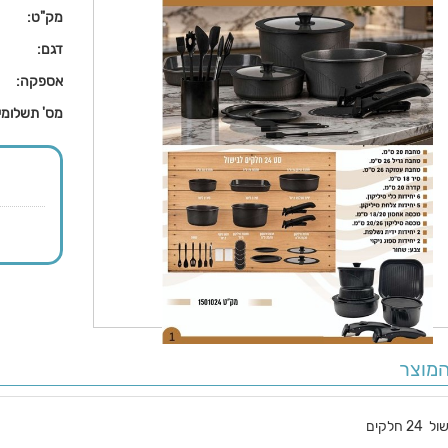
מק"ט:
דגם:
אספקה:
מס' תשלומי
מוצר
2 חלקים