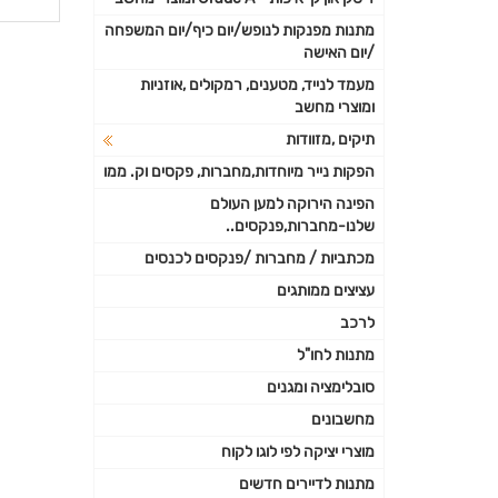
פרטי
מתנות מפנקות לנופש/יום כיף/יום המשפחה
/יום האישה
נוספי
מעמד לנייד, מטענים, רמקולים ,אוזניות
ומוצרי מחשב
תיקים ,מזוודות
הפקות נייר מיוחדות,מחברות, פקסים וק. ממו
הפינה הירוקה למען העולם
שלנו-מחברות,פנקסים..
מכתביות / מחברות /פנקסים לכנסים
עציצים ממותגים
לרכב
מתנות לחו"ל
סובלימציה ומגנים
מחשבונים
מוצרי יציקה לפי לוגו לקוח
מתנות לדיירים חדשים