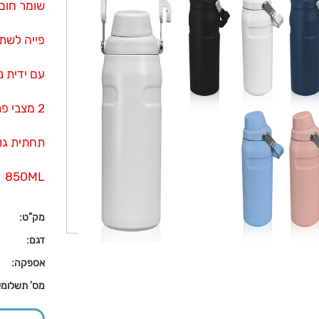
שומר חום
פייה לשתי
עם ידית 
2 מצבי פתיחה עבור מילוי נוח של הבקבוק
תחתית גו
850ML
מק"ט:
דגם:
אספקה:
מס' תשלומי