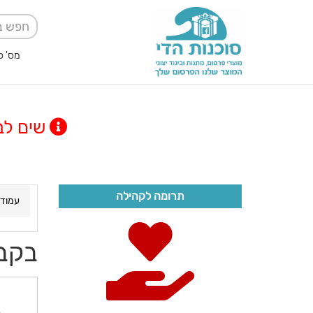
מס' ספק אגודה למען
שים לב! מינימום
תרומה לקהילה
עמוד 
בקבו