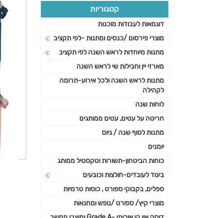
קטגוריות
דוגמאות לעבודות מוכנות
מוצרי פירסום /כנסים ומתנות -לפי תקציב
מתנות מיוחדות לראש השנה לפי תקציב
מארזי יין וחבילות שי לראש השנה
מתנות לראש השנה ולכל אירוע-תרומה
לקהילה
לוחות שנה
חריטה על עטים, עטים ממותגים
מתנות לסוף שנה / גיוס
יומנים
כוחות הביטחון-תשורות וטקסטיל ממותג
ביגוד לעובדים-חולצות וכובעים
ספלים, בקבוקי ספורט , כוסות טרמיות
מוצרי קיץ/ ספורט /נופש ומחנאות
דיסק און קי איכותי -Grade A ומוצרי מחשב