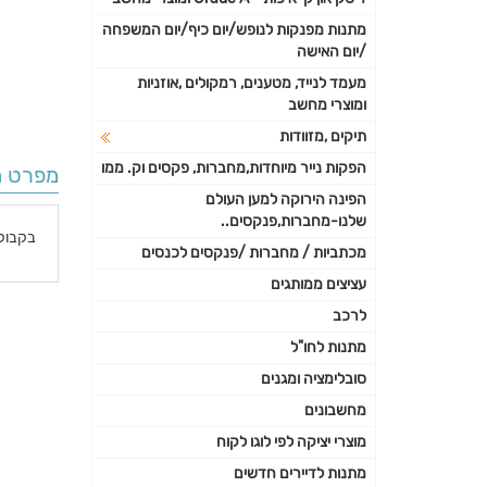
מתנות מפנקות לנופש/יום כיף/יום המשפחה
/יום האישה
מעמד לנייד, מטענים, רמקולים ,אוזניות
ומוצרי מחשב
תיקים ,מזוודות
הפקות נייר מיוחדות,מחברות, פקסים וק. ממו
מפרט ה
הפינה הירוקה למען העולם
שלנו-מחברות,פנקסים..
בקבוק
מכתביות / מחברות /פנקסים לכנסים
עציצים ממותגים
פרטי
לרכב
נוספי
מתנות לחו"ל
סובלימציה ומגנים
מחשבונים
מוצרי יציקה לפי לוגו לקוח
מתנות לדיירים חדשים