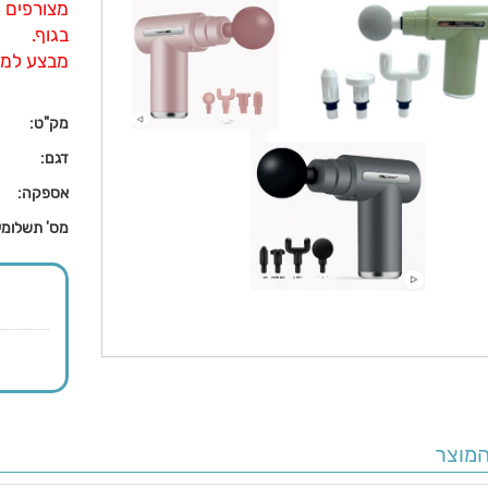
בגוף.
מבצע למזמינים 200 י"ח-59
מק"ט:
דגם:
אספקה:
מס' תשלומי
מוצר