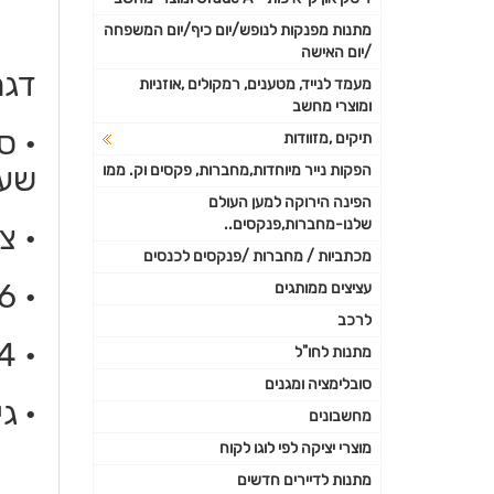
מתנות מפנקות לנופש/יום כיף/יום המשפחה
/יום האישה
דגם
מעמד לנייד, מטענים, רמקולים ,אוזניות
ומוצרי מחשב
תיקים ,מזוודות
שע
הפקות נייר מיוחדות,מחברות, פקסים וק. ממו
הפינה הירוקה למען העולם
שלנו-מחברות,פנקסים..
• צ
מכתביות / מחברות /פנקסים לכנסים
• 6 עוצמות חוזק עיסוי
עציצים ממותגים
לרכב
• 4 ראשי סוללה לעיסוי סוגי שרירים שונים בגוף
מתנות לחו"ל
סובלימציה ומגנים
• ג
מחשבונים
מוצרי יציקה לפי לוגו לקוח
מתנות לדיירים חדשים