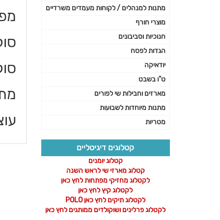
מתנות למנהלים / לקוחות מעמדים משרדיים
מפר
מוצרי חורף
חנוכיות וסביבונים
סוללה 1500
הגדות לפסח
סולל
יודאיקה
ט"ו בשבט
מתח
מארזים וחבילות שי לפורים
מתנות מיוחדות לשבועות
עוצמ
מטריות
פרטי
קטלוגים דיגיטליים
קטלוג יומנים
נוספי
קטלוג מארזי שי לראש השנה
לקטלוג מחזיקי מפתחות לחץ כאן
לקטלוג קיץ לחץ כאן
לקטלוג תיקים לחץ כאן POLO
לקטלוג פרלינים ושוקולדים ממותגים לחץ כאן