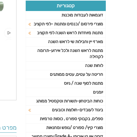
קטגוריות
דוגמאות לעבודות מוכנות
מוצרי פירסום /כנסים ומתנות -לפי תקציב
מתנות מיוחדות לראש השנה לפי תקציב
מארזי יין וחבילות שי לראש השנה
מתנות לראש השנה ולכל אירוע-תרומה
לקהילה
לוחות שנה
חריטה על עטים, עטים ממותגים
מתנות לסוף שנה / גיוס
יומנים
כוחות הביטחון-תשורות וטקסטיל ממותג
ביגוד לעובדים-חולצות וכובעים
ספלים, בקבוקי ספורט , כוסות טרמיות
מפרט ה
מוצרי קיץ/ ספורט /נופש ומחנאות
דיסק און קי איכותי -Grade A ומוצרי מחשב