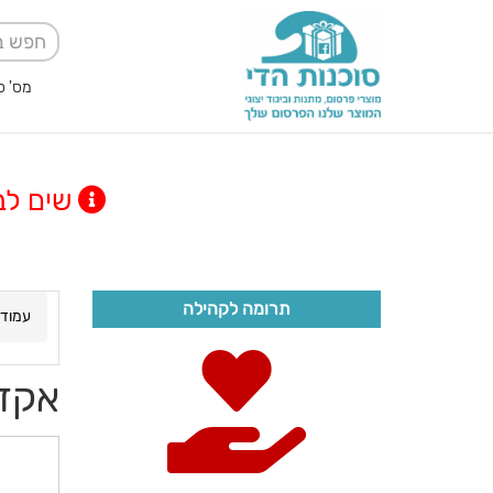
מס' ספק אגודה למען
שים לב! מינימום
תרומה לקהילה
עמוד 
אקדח