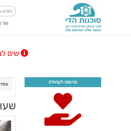
מס' ספק אגודה למען
שים לב! מינימום
תרומה לקהילה
עמוד 
שעון