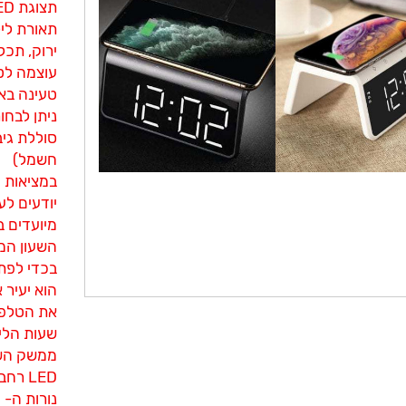
תצוגת LED רחבה – שעון מוצג בבהירות
ירוק, תכלת
עוצמה לטעינה 0W
טעינה באמצע
ניתן לבחור
סוללת גי
חשמל)
במציאות 
יודעים לע
מיועדים ב
השעון המ
בכדי לפת
הוא יעיר 
את הטלפון
שעות הלי
ממשק השעו
LED רחבה, גדולה וקריאה.