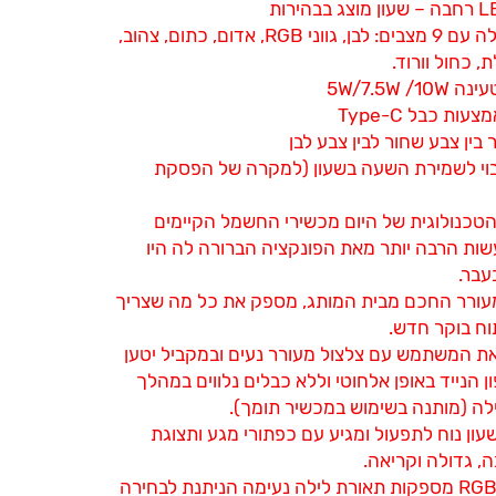
תאורת לילה עם 9 מצבים: לבן, גווני RGB, אדום, כתום, צהוב,
, כחול וורוד.
5W/7.5W /1
ות כבל Type-C
 בין צבע שחור לבין צבע לבן
בוי לשמירת השעה בשעון (למקרה של הפסקת
הטכנולוגית של היום מכשירי החשמל הקיימים
שות הרבה יותר מאת הפונקציה הברורה לה היו
עבר.
עורר החכם מבית המותג, מספק את כל מה שצריך
וח בוקר חדש.
את המשתמש עם צלצול מעורר נעים ובמקביל יטען
 הנייד באופן אלחוטי וללא כבלים נלווים במהלך
לה (מותנה בשימוש במכשיר תומך).
ן נוח לתפעול ומגיע עם כפתורי מגע ותצוגת
נורות ה- RGB מספקות תאורת לילה נעימה הניתנת לבחירה