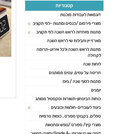
קטגוריות
דוגמאות לעבודות מוכנות
מוצרי פירסום /כנסים ומתנות -לפי תקציב
מתנות מיוחדות לראש השנה לפי תקציב
מארזי יין וחבילות שי לראש השנה
מתנות לראש השנה ולכל אירוע-תרומה
לקהילה
לוחות שנה
חריטה על עטים, עטים ממותגים
מתנות לסוף שנה / גיוס
יומנים
כוחות הביטחון-תשורות וטקסטיל ממותג
ביגוד לעובדים-חולצות וכובעים
ספלים, בקבוקי ספורט , כוסות טרמיות
מוצרי קיץ/ ספורט /נופש ומחנאות
דיסק און קי איכותי -Grade A ומוצרי מחשב