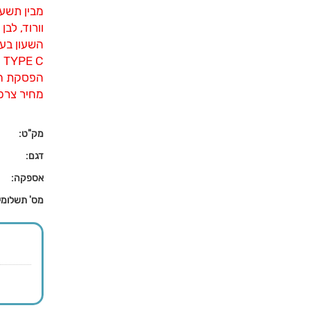
מבין תשעה
וורוד, לבן 
השעון בע
C
הפסקת ח
מחיר צרכן: 9
מק"ט:
דגם:
אספקה:
מס' תשלומי