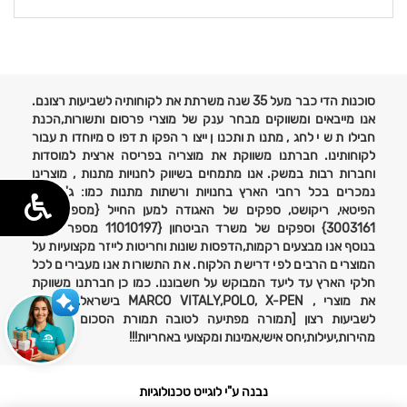
פרטים
נוספים
סוכנות הדי כבר מעל 35 שנה משרתת את לקוחותיה לשביעות רצונם.
אנו מייבאים ומשווקים מבחר ענק של מוצרי פרסום ותשורות,הכנת
חבילות שי לחג, מתנות ותכנון ייצור הפקות דפוס מיוחדות עבור
לקוחותינו. חברתנו משווקת את מוצריה בפריסה ארצית למוסדות
וחברות רבות במשק. אנו מתמחים בשיווק לחנויות מתנות , מוצרינו
נמכרים בכל רחבי הארץ בחנויות ורשתות מתנות כמו: ג'נטלמן,
הפיטאי, ריקושט, ספקים של האגודה למען החייל {מספר ספק
3003161} וספקים של משרד הביטחון {11010197 מספר ספק}
בנוסף אנו מבצעים רקמות,הדפסות שונות וחריטות לייזר מקצועיות על
המוצרים הרבים לפי דרישת הלקוח. את התשורות אנו מעבירים לכל
חלקי הארץ עד ליעד המבוקש על חשבוננו. כמו כן חברתנו משווקת
את מוצרי , MARCO VITALY,POLO, X-PEN בישראל. אחריות
לשביעות רצון [תמורה מפתיעה לטובה תמורת הסכום ששולם}
מהירות,יעילות,יחס אישי,אמינות ומקצועי באחריות!!!
נבנה ע"י לוגייט טכנולוגיות