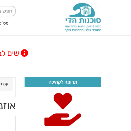
מס' ספק אגודה למען
שים לב! מינימום
תרומה לקהילה
עמוד 
אוזנ