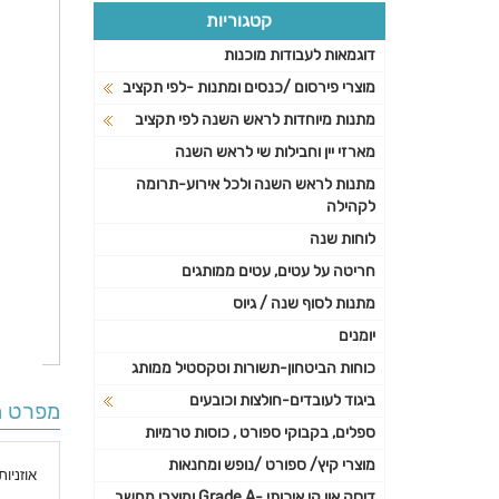
קטגוריות
דוגמאות לעבודות מוכנות
מוצרי פירסום /כנסים ומתנות -לפי תקציב
מתנות מיוחדות לראש השנה לפי תקציב
מארזי יין וחבילות שי לראש השנה
מתנות לראש השנה ולכל אירוע-תרומה
לקהילה
לוחות שנה
חריטה על עטים, עטים ממותגים
מתנות לסוף שנה / גיוס
יומנים
כוחות הביטחון-תשורות וטקסטיל ממותג
ביגוד לעובדים-חולצות וכובעים
מפרט ה
ספלים, בקבוקי ספורט , כוסות טרמיות
מוצרי קיץ/ ספורט /נופש ומחנאות
אוזניו
דיסק און קי איכותי -Grade A ומוצרי מחשב