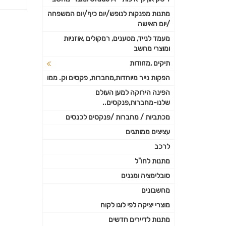
פרטי
מתנות מפנקות לנופש/יום כיף/יום המשפחה
/יום האישה
נוספי
מעמד לנייד, מטענים, רמקולים ,אוזניות
ומוצרי מחשב
תיקים ,מזוודות
הפקות נייר מיוחדות,מחברות, פקסים וק. ממו
הפינה הירוקה למען העולם
שלנו-מחברות,פנקסים..
מכתביות / מחברות /פנקסים לכנסים
עציצים ממותגים
לרכב
מתנות לחו"ל
סובלימציה ומגנים
מחשבונים
מוצרי יציקה לפי לוגו לקוח
מתנות לדיירים חדשים