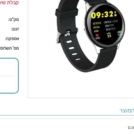
קבלת שיחו
מק"ט:
דגם:
אספקה:
מס' תשלומי
מוצר
חכם