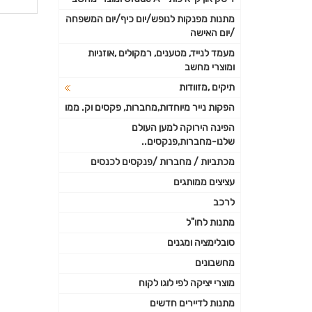
פרטי
מתנות מפנקות לנופש/יום כיף/יום המשפחה
/יום האישה
נוספי
מעמד לנייד, מטענים, רמקולים ,אוזניות
ומוצרי מחשב
תיקים ,מזוודות
הפקות נייר מיוחדות,מחברות, פקסים וק. ממו
הפינה הירוקה למען העולם
שלנו-מחברות,פנקסים..
מכתביות / מחברות /פנקסים לכנסים
עציצים ממותגים
לרכב
מתנות לחו"ל
סובלימציה ומגנים
מחשבונים
מוצרי יציקה לפי לוגו לקוח
מתנות לדיירים חדשים