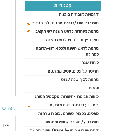
קטגוריות
דוגמאות לעבודות מוכנות
מוצרי פירסום /כנסים ומתנות -לפי תקציב
מתנות מיוחדות לראש השנה לפי תקציב
מארזי יין וחבילות שי לראש השנה
מתנות לראש השנה ולכל אירוע-תרומה
לקהילה
לוחות שנה
חריטה על עטים, עטים ממותגים
מתנות לסוף שנה / גיוס
יומנים
כוחות הביטחון-תשורות וטקסטיל ממותג
ביגוד לעובדים-חולצות וכובעים
מפרט ה
ספלים, בקבוקי ספורט , כוסות טרמיות
מוצרי קיץ/ ספורט /נופש ומחנאות
שעון 
דיסק און קי איכותי -Grade A ומוצרי מחשב