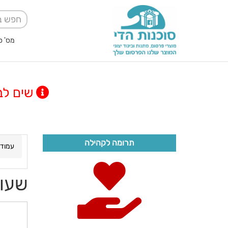
מס' ספק אגודה למען
שים לב! מינימום
תרומה לקהילה
עמוד 
שעון חכ