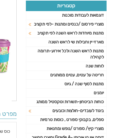
קטגוריות
דוגמאות לעבודות מוכנות
מוצרי פירסום /כנסים ומתנות -לפי תקציב
מתנות מיוחדות לראש השנה לפי תקציב
מארזי יין וחבילות שי לראש השנה
מתנות לראש השנה ולכל אירוע-תרומה
לקהילה
לוחות שנה
חריטה על עטים, עטים ממותגים
מתנות לסוף שנה / גיוס
יומנים
כוחות הביטחון-תשורות וטקסטיל ממותג
ביגוד לעובדים-חולצות וכובעים
מפרט ה
ספלים, בקבוקי ספורט , כוסות טרמיות
מוצרי קיץ/ ספורט /נופש ומחנאות
כוס ש
דיסק און קי איכותי -Grade A ומוצרי מחשב