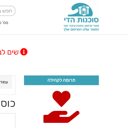
מס' ספק אגודה למען
שים לב! מינימום
תרומה לקהילה
עמוד 
כוס 