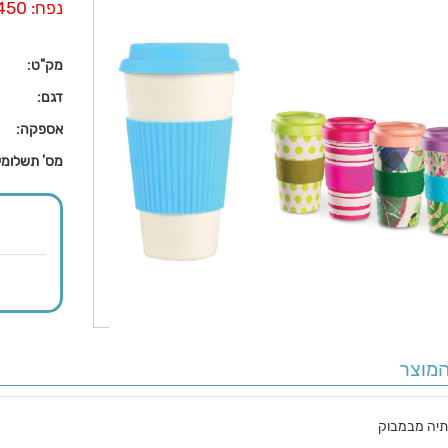
נפח: 450 מ”ל.
מק"ט:
דגם:
אספקה:
מס' תשלומי
מוצר
תיה מבמבוק