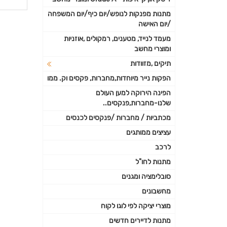
פרטי
מתנות מפנקות לנופש/יום כיף/יום המשפחה
/יום האישה
נוספי
מעמד לנייד, מטענים, רמקולים ,אוזניות
ומוצרי מחשב
תיקים ,מזוודות
הפקות נייר מיוחדות,מחברות, פקסים וק. ממו
הפינה הירוקה למען העולם
שלנו-מחברות,פנקסים..
מכתביות / מחברות /פנקסים לכנסים
עציצים ממותגים
לרכב
מתנות לחו"ל
סובלימציה ומגנים
מחשבונים
מוצרי יציקה לפי לוגו לקוח
מתנות לדיירים חדשים