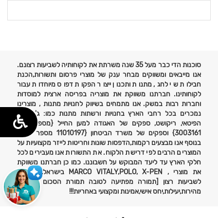
פרטים
נוספים
סוכנות הדי כבר מעל 35 שנה משרתת את לקוחותיה לשביעות רצונם.
אנו מייבאים ומשווקים מבחר ענק של מוצרי פרסום ותשורות,הכנת
חבילות שי לחג, מתנות ותכנון ייצור הפקות דפוס מיוחדות עבור
לקוחותינו. חברתנו משווקת את מוצריה בפריסה ארצית למוסדות
וחברות רבות במשק. אנו מתמחים בשיווק לחנויות מתנות , מוצרינו
נמכרים בכל רחבי הארץ בחנויות ורשתות מתנות כמו: ג'נטלמן,
הפיטאי, ריקושט, ספקים של האגודה למען החייל {מספר ספק
3003161} וספקים של משרד הביטחון {11010197 מספר ספק}
בנוסף אנו מבצעים רקמות,הדפסות שונות וחריטות לייזר מקצועיות על
המוצרים הרבים לפי דרישת הלקוח. את התשורות אנו מעבירים לכל
חלקי הארץ עד ליעד המבוקש על חשבוננו. כמו כן חברתנו משווקת
את מוצרי , MARCO VITALY,POLO, X-PEN בישראל. אחריות
לשביעות רצון [תמורה מפתיעה לטובה תמורת הסכום ששולם}
מהירות,יעילות,יחס אישי,אמינות ומקצועי באחריות!!!