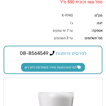
ספל עשוי זכוכית 330 מ"ל
מק"ט:
K-9740
דגם:
ג'ו
אספקה:
עד 7 ימי עסקים
מס' תשלומים:
עד 3 תשלומים
לפרטים והזמנות
08-8564549
לפרטים והצעת מחיר משתלמת לחץ כאן