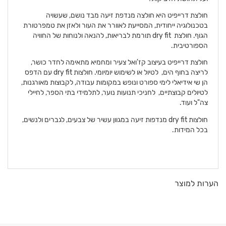
חולצת דרייפיט היא חולצה מנדפת זיעה מבד נושם, שעשויה
בטכנולוגיה ייחודית, המסייעת לאוורר את העור ולאזן את טמפרטורת
הגוף. חולצת
dry fit
תורמת לבריאות, להנאה ולנוחות של החוויה
הספורטיבית.
חולצת דרייפיט בעיצוב קז'ואל צעיר ומחמיא מתאימה לחדר כושר,
לריצה בחוף הים, לטיול או לשימוש יומיומי. חולצות
dry fit
עם הדפס
הן שי אידיאלי לימי ספורט ונופש במקומות עבודה, לקבוצות מאורגנות,
לטיולים קבוצתיים, לחניכי תנועות נוער, לתלמידי בתי הספר, לחיילי
צה"ל ועוד.
חולצות
dry fit
מנדפות זיעה במגוון עשיר של צבעים, לגברים ולנשים,
בכל המידות.
פרטים
הערות למוצר
נוספים