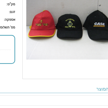
מק"ט:
דגם:
אספקה:
מס' תשלומי
מוצר