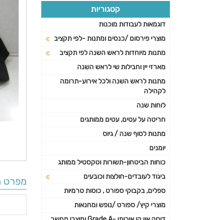
קטגוריות
דוגמאות לעבודות מוכנות
מוצרי פירסום /כנסים ומתנות -לפי תקציב
מתנות מיוחדות לראש השנה לפי תקציב
מארזי יין וחבילות שי לראש השנה
מתנות לראש השנה ולכל אירוע-תרומה
לקהילה
לוחות שנה
חריטה על עטים, עטים ממותגים
מתנות לסוף שנה / גיוס
יומנים
כוחות הביטחון-תשורות וטקסטיל ממותג
ביגוד לעובדים-חולצות וכובעים
מפרט ה
ספלים, בקבוקי ספורט , כוסות טרמיות
מוצרי קיץ/ ספורט /נופש ומחנאות
דיסק און קי איכותי -Grade A ומוצרי מחשב