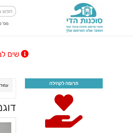
מס' ספק אגודה למען
שים לב! מינימום
תרומה לקהילה
עמוד 
דוגמ