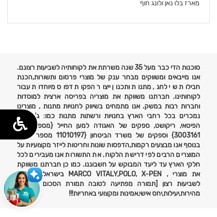
מארז בלו נאן ולונג חוף
פרטים
נוספים
סוכנות הדי כבר מעל 35 שנה משרתת את לקוחותיה לשביעות רצונם.
אנו מייבאים ומשווקים מבחר ענק של מוצרי פרסום ותשורות,הכנת
חבילות שי לחג, מתנות ותכנון ייצור הפקות דפוס מיוחדות עבור
לקוחותינו. חברתנו משווקת את מוצריה בפריסה ארצית למוסדות
וחברות רבות במשק. אנו מתמחים בשיווק לחנויות מתנות , מוצרינו
נמכרים בכל רחבי הארץ בחנויות ורשתות מתנות כמו: ג'נטלמן,
הפיטאי, ריקושט, ספקים של האגודה למען החייל {מספר ספק
3003161} וספקים של משרד הביטחון {11010197 מספר ספק}
בנוסף אנו מבצעים רקמות,הדפסות שונות וחריטות לייזר מקצועיות על
המוצרים הרבים לפי דרישת הלקוח. את התשורות אנו מעבירים לכל
חלקי הארץ עד ליעד המבוקש על חשבוננו. כמו כן חברתנו משווקת
את מוצרי , MARCO VITALY,POLO, X-PEN בישראל. אחריות
לשביעות רצון [תמורה מפתיעה לטובה תמורת הסכום ששולם}
מהירות,יעילות,יחס אישי,אמינות ומקצועי באחריות!!!