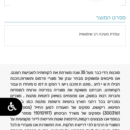
מפרט המוצר
עמדת טעינה רב שימושית
פרטים
נוספים
סוכנות הדי כבר מעל 35 שנה משרתת את לקוחותיה לשביעות רצונם.
אנו מייבאים ומשווקים מבחר ענק של מוצרי פרסום ותשורות,הכנת
חבילות שי לחג, מתנות ותכנון ייצור הפקות דפוס מיוחדות עבור
לקוחותינו. חברתנו משווקת את מוצריה בפריסה ארצית למוסדות
וחברות רבות במשק. אנו מתמחים בשיווק לחנויות מתנות , מוצרינו
נמכרים בכל רחבי הארץ בחנויות ורשתות מתנות כמו: ג'נטלמן,
הפיטאי, ריקושט, ספקים של האגודה למען החייל {מספר ספק
3003161} וספקים של משרד הביטחון {11010197 מספר ספק}
בנוסף אנו מבצעים רקמות,הדפסות שונות וחריטות לייזר מקצועיות על
המוצרים הרבים לפי דרישת הלקוח. את התשורות אנו מעבירים לכל