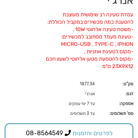
אנרג'י
עמדת טעינה רב שימושית מעוצבת
להטענת כמה מכשירים במקביל הכוללת:
-משטח טעינה אלחוטי 10W ,
-טעינת מעמד מסתובב למכשירים:
MICRO-USB , TYPE-C , IPHON
-מקום לטעינת אוזניות ,
-מקום להטמעת מטען אלחוטי לשעון חכם
23X9X12 ס"מ
מק"ט:
1877.34
דגם:
אנרג'י
אספקה:
עד 7 ימי עסקים
מס' תשלומים:
עד 3 תשלומים
לפרטים והזמנות
08-8564549