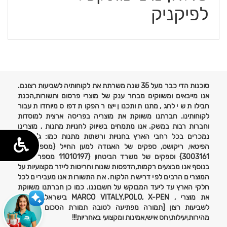
לפיקניק
פרטים
נוספים
סוכנות הדי כבר מעל 35 שנה משרתת את לקוחותיה לשביעות רצונם.
אנו מייבאים ומשווקים מבחר ענק של מוצרי פרסום ותשורות,הכנת
חבילות שי לחג, מתנות ותכנון ייצור הפקות דפוס מיוחדות עבור
לקוחותינו. חברתנו משווקת את מוצריה בפריסה ארצית למוסדות
וחברות רבות במשק. אנו מתמחים בשיווק לחנויות מתנות , מוצרינו
נמכרים בכל רחבי הארץ בחנויות ורשתות מתנות כמו: ג'נטלמן,
הפיטאי, ריקושט, ספקים של האגודה למען החייל {מספר ספק
3003161} וספקים של משרד הביטחון {11010197 מספר ספק}
בנוסף אנו מבצעים רקמות,הדפסות שונות וחריטות לייזר מקצועיות על
המוצרים הרבים לפי דרישת הלקוח. את התשורות אנו מעבירים לכל
חלקי הארץ עד ליעד המבוקש על חשבוננו. כמו כן חברתנו משווקת
את מוצרי , MARCO VITALY,POLO, X-PEN בישראל. אחריות
לשביעות רצון [תמורה מפתיעה לטובה תמורת הסכום ששולם}
מהירות,יעילות,יחס אישי,אמינות ומקצועי באחריות!!!