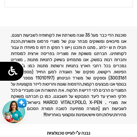
פרטים
נוספים
סוכנות הדי כבר מעל 35 שנה משרתת את לקוחותיה לשביעות רצונם.
אנו מייבאים ומשווקים מבחר ענק של מוצרי פרסום ותשורות,הכנת
חבילות שי לחג, מתנות ותכנון ייצור הפקות דפוס מיוחדות עבור
לקוחותינו. חברתנו משווקת את מוצריה בפריסה ארצית למוסדות
וחברות רבות במשק. אנו מתמחים בשיווק לחנויות מתנות , מוצרינו
נמכרים בכל רחבי הארץ בחנויות ורשתות מתנות כמו: ג'נטלמן,
הפיטאי, ריקושט, ספקים של האגודה למען החייל {מספר ספק
3003161} וספקים של משרד הביטחון {11010197 מספר ספק}
בנוסף אנו מבצעים רקמות,הדפסות שונות וחריטות לייזר מקצועיות על
המוצרים הרבים לפי דרישת הלקוח. את התשורות אנו מעבירים לכל
חלקי הארץ עד ליעד המבוקש על חשבוננו. כמו כן חברתנו משווקת
את מוצרי , MARCO VITALY,POLO, X-PEN בישראל. אחריות
לשביעות רצון [תמורה מפתיעה לטובה תמורת הסכום ששולם}
מהירות,יעילות,יחס אישי,אמינות ומקצועי באחריות!!!
נבנה ע"י לוגייט טכנולוגיות