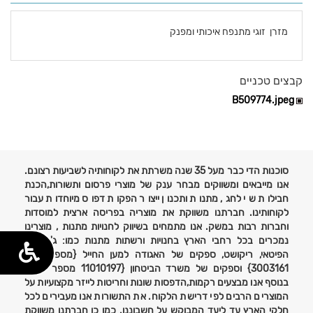
מזרן זוגי מתנפח איכותי ומפנק
פרטים
קבצים טכניים
B509774.jpeg
נוספים
סוכנות הדי כבר מעל 35 שנה משרתת את לקוחותיה לשביעות רצונם.
אנו מייבאים ומשווקים מבחר ענק של מוצרי פרסום ותשורות,הכנת
חבילות שי לחג, מתנות ותכנון ייצור הפקות דפוס מיוחדות עבור
לקוחותינו. חברתנו משווקת את מוצריה בפריסה ארצית למוסדות
וחברות רבות במשק. אנו מתמחים בשיווק לחנויות מתנות , מוצרינו
נמכרים בכל רחבי הארץ בחנויות ורשתות מתנות כמו: ג'נטלמן,
הפיטאי, ריקושט, ספקים של האגודה למען החייל {מספר ספק
3003161} וספקים של משרד הביטחון {11010197 מספר ספק}
בנוסף אנו מבצעים רקמות,הדפסות שונות וחריטות לייזר מקצועיות על
המוצרים הרבים לפי דרישת הלקוח. את התשורות אנו מעבירים לכל
חלקי הארץ עד ליעד המבוקש על חשבוננו. כמו כן חברתנו משווקת