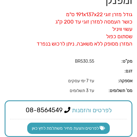
ומפנק
גודל מזרן זוגי 191x137x22 ס"מ
כושר העמסה למזרן זוגי עד 200 ק"ג
עשוי וויניל
שסתום כפול
המזרן מסופק ללא משאבה, ניתן לרכוש בנפרד
מק"ט:
BR530.55
דגם:
אספקה:
עד 7 ימי עסקים
מס' תשלומים:
עד 3 תשלומים
לפרטים והזמנות
08-8564549
לפרטים והצעת מחיר משתלמת לחץ כאן