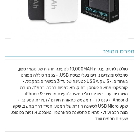
מפרט המוצר
סוללת ליתיום ענקית 10,000MAH לטעינה חוזרת של סמארטפון,
טאבלט ומוצרים ניידים בעלי כניסת USB. • צג מד סוללה מפורט
באחוזים. • 3 שקעי USB לטעינה של עד 3 מכשירים במקביל. •
קומפקטי מתאים לאחסון בתיק, תא כפפות ברכב, בממ"ד, מגירה
משרדית ועוד. • אוניברסלי מתאים לטעינת מכשירי iPhone &
Andorid. • פנס לד - המשמש כתאורת חירום / תאורת קמפינג. •
שקע USB Micro לטעינה חוזרת של המטען הנייד דרך מחשב, שקע
מצת רכב ועוד. • מתאים להטענת סמארטפון, טאבלט, אוזניות בלוטוס,
שעונים חכמים ועוד
פרטים