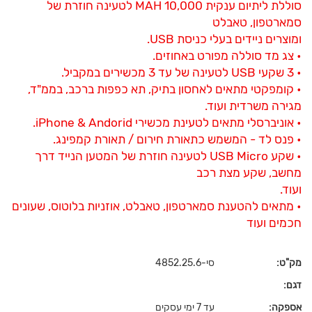
סוללת ליתיום ענקית 10,000 MAH לטעינה חוזרת של
סמארטפון, טאבלט
ומוצרים ניידים בעלי כניסת USB.
• צג מד סוללה מפורט באחוזים.
• 3 שקעי USB לטעינה של עד 3 מכשירים במקביל.
• קומפקטי מתאים לאחסון בתיק, תא כפפות ברכב, בממ"ד,
מגירה משרדית ועוד.
• אוניברסלי מתאים לטעינת מכשירי iPhone & Andorid.
• פנס לד - המשמש כתאורת חירום / תאורת קמפינג.
• שקע USB Micro לטעינה חוזרת של המטען הנייד דרך
מחשב, שקע מצת רכב
ועוד.
• מתאים להטענת סמארטפון, טאבלט, אוזניות בלוטוס, שעונים
חכמים ועוד
מק"ט:
סי-4852.25.6
דגם:
אספקה:
עד 7 ימי עסקים