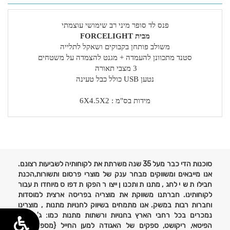
פנס לד סופר מיני רב שימושי עוצמתי
מבית FORCELIGHT
משולב פותחן בקבוקים ושאקל לתלייה
סטנד מתכוונן להעמדה + מגנט להצמדה על משטחים
3 מצבי תאורה
נטען USB כולל כבל טעינה
מידות בס"מ : 6X4.5X2
פרטים
נוספים
סוכנות הדי כבר מעל 35 שנה משרתת את לקוחותיה לשביעות רצונם.
אנו מייבאים ומשווקים מבחר ענק של מוצרי פרסום ותשורות,הכנת
חבילות שי לחג, מתנות ותכנון ייצור הפקות דפוס מיוחדות עבור
לקוחותינו. חברתנו משווקת את מוצריה בפריסה ארצית למוסדות
וחברות רבות במשק. אנו מתמחים בשיווק לחנויות מתנות , מוצרינו
נמכרים בכל רחבי הארץ בחנויות ורשתות מתנות כמו: ג'נטלמן,
הפיטאי, ריקושט, ספקים של האגודה למען החייל {מספר ספק