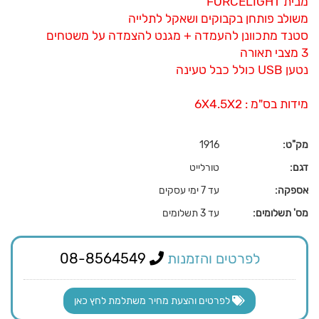
מבית FORCELIGHT
משולב פותחן בקבוקים ושאקל לתלייה
סטנד מתכוונן להעמדה + מגנט להצמדה על משטחים
3 מצבי תאורה
נטען USB כולל כבל טעינה
מידות בס"מ : 6X4.5X2
מק"ט:
1916
דגם:
טורלייט
אספקה:
עד 7 ימי עסקים
מס' תשלומים:
עד 3 תשלומים
לפרטים והזמנות
08-8564549
לפרטים והצעת מחיר משתלמת לחץ כאן