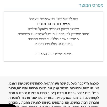
מפרט המוצר
פנס לד קומפקטי רב שימושי עוצמתי
מבית FORCELIGHT
משולב פותחן בקבוקים ושאקל לתלייה
סטנד מתכוונן להעמדה + מגנט להצמדה על משטחים
5 מצבי תאורה כולל אור אדום מהבהב
נטען USB כולל כבל טעינה
מידות בס"מ : 8.5X5X2.5
פרטים
נוספים
סוכנות הדי כבר מעל 35 שנה משרתת את לקוחותיה לשביעות רצונם.
אנו מייבאים ומשווקים מבחר ענק של מוצרי פרסום ותשורות,הכנת
חבילות שי לחג, מתנות ותכנון ייצור הפקות דפוס מיוחדות עבור
לקוחותינו. חברתנו משווקת את מוצריה בפריסה ארצית למוסדות
וחברות רבות במשק. אנו מתמחים בשיווק לחנויות מתנות , מוצרינו