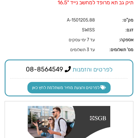
תיק גב תא מרופד למחשב נייד "16.5
מק"ט:
A-1501205.88
דגם:
SWISS
אספקה:
עד 7 ימי עסקים
מס' תשלומים:
עד 3 תשלומים
לפרטים והזמנות
08-8564549
לפרטים והצעת מחיר משתלמת לחץ כאן