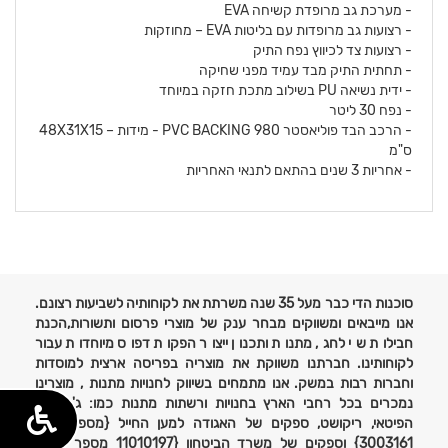
- מערכת גב מרופדת קשיחה EVA
- רצועות גב מרופדות עם בליטות EVA – מחוזקות
- רצועות צד לכיווץ נפח התיק
- תחתית התיק מבד עמיד מפני שחיקה
- ידית נשיאה PU בשילוב מתכת חזקה במיוחד
- נפח 30 ליטר
- הרכב הבד פוליאסטר 980 PVC BACKING - מידות – 48X31X15
ס"מ
- אחריות 3 שנים בהתאם לתנאי האחריות
פרטים
נוספים
סוכנות הדי כבר מעל 35 שנה משרתת את לקוחותיה לשביעות רצונם.
אנו מייבאים ומשווקים מבחר ענק של מוצרי פרסום ותשורות,הכנת
חבילות שי לחג, מתנות ותכנון ייצור הפקות דפוס מיוחדות עבור
לקוחותינו. חברתנו משווקת את מוצריה בפריסה ארצית למוסדות
וחברות רבות במשק. אנו מתמחים בשיווק לחנויות מתנות , מוצרינו
נמכרים בכל רחבי הארץ בחנויות ורשתות מתנות כמו: ג'נטלמן,
הפיטאי, ריקושט, ספקים של האגודה למען החייל {מספר ספק
3003161} וספקים של משרד הביטחון {11010197 מספר ספק}