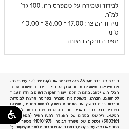
לבידוד ושמירה על טמפרטורה. 100 גר’
למ”ר.
מידות המוצר: 17.00 * 36.00 * 40.00
ס”מ
תפירה חזקה במיוחד
פרטים
נוספים
סוכנות הדי כבר מעל 35 שנה משרתת את לקוחותיה לשביעות רצונם.
אנו מייבאים ומשווקים מבחר ענק של מוצרי פרסום ותשורות,הכנת
חבילות שי לחג, מתנות ותכנון ייצור הפקות דפוס מיוחדות עבור
לקוחותינו. חברתנו משווקת את מוצריה בפריסה ארצית למוסדות
וחברות רבות במשק. אנו מתמחים בשיווק לחנויות מתנות , מוצרינו
נמכרים בכל רחבי הארץ בחנויות ורשתות מתנות כמו: ג'נטלמן,
הפיטאי, ריקושט, ספקים של האגודה למען החייל {מספר ספק
3003161} וספקים של משרד הביטחון {11010197 מספר ספק}
בנוסף אנו מבצעים רקמות,הדפסות שונות וחריטות לייזר מקצועיות על