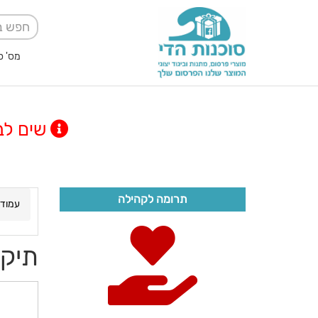
מס' ספק אגודה למען
שים לב! מינימום
תרומה לקהילה
עמוד 
תיק 