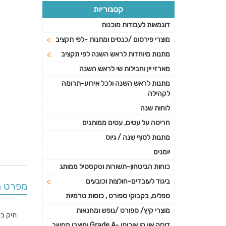
קטגוריות
דוגמאות לעבודות מוכנות
מוצרי פירסום /כנסים ומתנות -לפי תקציב
מתנות מיוחדות לראש השנה לפי תקציב
מארזי יין וחבילות שי לראש השנה
מתנות לראש השנה ולכל אירוע-תרומה
לקהילה
לוחות שנה
חריטה על עטים, עטים ממותגים
מתנות לסוף שנה / גיוס
יומנים
כוחות הביטחון-תשורות וטקסטיל ממותג
ביגוד לעובדים-חולצות וכובעים
מפרט ה
ספלים, בקבוקי ספורט , כוסות טרמיות
מוצרי קיץ/ ספורט /נופש ומחנאות
תיק ב
דיסק און קי איכותי -Grade A ומוצרי מחשב