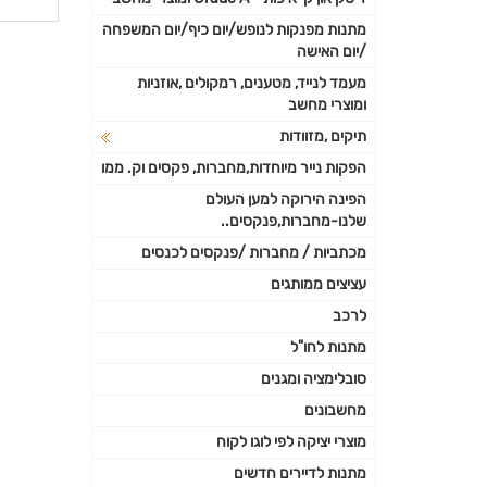
פרטי
מתנות מפנקות לנופש/יום כיף/יום המשפחה
/יום האישה
נוספי
מעמד לנייד, מטענים, רמקולים ,אוזניות
ומוצרי מחשב
תיקים ,מזוודות
הפקות נייר מיוחדות,מחברות, פקסים וק. ממו
הפינה הירוקה למען העולם
שלנו-מחברות,פנקסים..
מכתביות / מחברות /פנקסים לכנסים
עציצים ממותגים
לרכב
מתנות לחו"ל
סובלימציה ומגנים
מחשבונים
מוצרי יציקה לפי לוגו לקוח
מתנות לדיירים חדשים