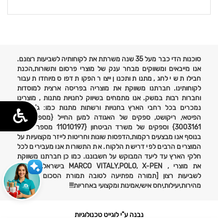
פרטים
נוספים
סוכנות הדי כבר מעל 35 שנה משרתת את לקוחותיה לשביעות רצונם.
אנו מייבאים ומשווקים מבחר ענק של מוצרי פרסום ותשורות,הכנת
חבילות שי לחג, מתנות ותכנון ייצור הפקות דפוס מיוחדות עבור
לקוחותינו. חברתנו משווקת את מוצריה בפריסה ארצית למוסדות
וחברות רבות במשק. אנו מתמחים בשיווק לחנויות מתנות , מוצרינו
נמכרים בכל רחבי הארץ בחנויות ורשתות מתנות כמו: ג'נטלמן,
הפיטאי, ריקושט, ספקים של האגודה למען החייל {מספר ספק
3003161} וספקים של משרד הביטחון {11010197 מספר ספק}
בנוסף אנו מבצעים רקמות,הדפסות שונות וחריטות לייזר מקצועיות על
המוצרים הרבים לפי דרישת הלקוח. את התשורות אנו מעבירים לכל
חלקי הארץ עד ליעד המבוקש על חשבוננו. כמו כן חברתנו משווקת
את מוצרי , MARCO VITALY,POLO, X-PEN בישראל. אחריות
לשביעות רצון [תמורה מפתיעה לטובה תמורת הסכום ששולם}
מהירות,יעילות,יחס אישי,אמינות ומקצועי באחריות!!!
נבנה ע"י לוגייט טכנולוגיות