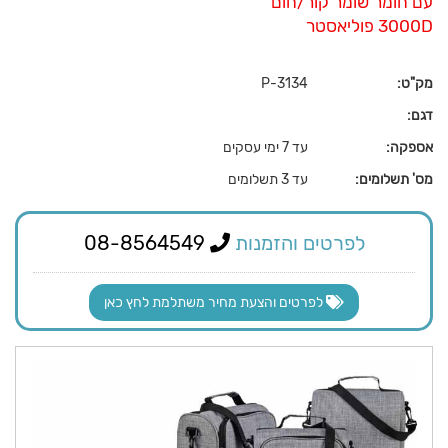
עם חומר שומר קור/חום
3000D פוליאסטר
מק"ט:
P-3134
דגם:
אספקה:
עד 7 ימי עסקים
מס' תשלומים:
עד 3 תשלומים
לפרטים והזמנות
08-8564549
לפרטים והצעת מחיר משתלמת לחץ כאן