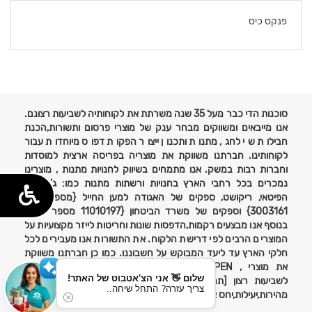
פנקס כיס
פרטים
נוספים
סוכנות הדי כבר מעל 35 שנה משרתת את לקוחותיה לשביעות רצונם.
אנו מייבאים ומשווקים מבחר ענק של מוצרי פרסום ותשורות,הכנת
חבילות שי לחג, מתנות ותכנון ייצור הפקות דפוס מיוחדות עבור
לקוחותינו. חברתנו משווקת את מוצריה בפריסה ארצית למוסדות
וחברות רבות במשק. אנו מתמחים בשיווק לחנויות מתנות , מוצרינו
נמכרים בכל רחבי הארץ בחנויות ורשתות מתנות כמו: ג'נטלמן,
הפיטאי, ריקושט, ספקים של האגודה למען החייל {מספר ספק
3003161} וספקים של משרד הביטחון {11010197 מספר ספק}
בנוסף אנו מבצעים רקמות,הדפסות שונות וחריטות לייזר מקצועיות על
המוצרים הרבים לפי דרישת הלקוח. את התשורות אנו מעבירים לכל
חלקי הארץ עד ליעד המבוקש על חשבוננו. כמו כן חברתנו משווקת
את מוצרי , MARCO VITALY,POLO, X-PEN בישראל. אחריות
שלום 👋 אני הצ'אטבוט של האתר!
לשביעות רצון [תמורה מפתיעה לטובה תמורת הסכום ששולם}
צריך עזרה? התחל שיחה..
מהירות,יעילות,יחס אישי,אמינות ומקצועי באחריות!!!