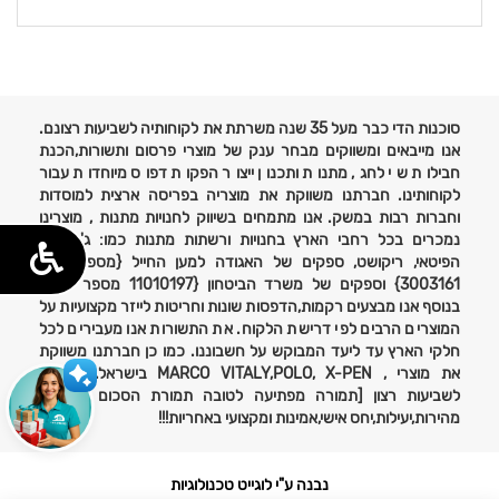
פרטים
נוספים
סוכנות הדי כבר מעל 35 שנה משרתת את לקוחותיה לשביעות רצונם.
אנו מייבאים ומשווקים מבחר ענק של מוצרי פרסום ותשורות,הכנת
חבילות שי לחג, מתנות ותכנון ייצור הפקות דפוס מיוחדות עבור
לקוחותינו. חברתנו משווקת את מוצריה בפריסה ארצית למוסדות
וחברות רבות במשק. אנו מתמחים בשיווק לחנויות מתנות , מוצרינו
נמכרים בכל רחבי הארץ בחנויות ורשתות מתנות כמו: ג'נטלמן,
הפיטאי, ריקושט, ספקים של האגודה למען החייל {מספר ספק
3003161} וספקים של משרד הביטחון {11010197 מספר ספק}
בנוסף אנו מבצעים רקמות,הדפסות שונות וחריטות לייזר מקצועיות על
המוצרים הרבים לפי דרישת הלקוח. את התשורות אנו מעבירים לכל
חלקי הארץ עד ליעד המבוקש על חשבוננו. כמו כן חברתנו משווקת
את מוצרי , MARCO VITALY,POLO, X-PEN בישראל. אחריות
לשביעות רצון [תמורה מפתיעה לטובה תמורת הסכום ששולם}
מהירות,יעילות,יחס אישי,אמינות ומקצועי באחריות!!!
נבנה ע"י לוגייט טכנולוגיות