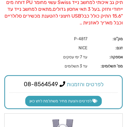
תיק גב איכותי למחשב נייד Swiss עשוי מחומר PU דוחה מים
ייחודי וחזק .בעל 3 תאי אחסון גדולים,מתאים למחשב נייד עד
"15.6 התיק כולל כבלUSB חיצוני להטענת מכשירים סלולריים
וכבל מאריך לאוזניות ..
מק"ט:
P-4817
דגם:
NICE
אספקה:
עד 7 ימי עסקים
מס' תשלומים:
עד 3 תשלומים
לפרטים והזמנות
08-8564549
לפרטים והצעת מחיר משתלמת לחץ כאן