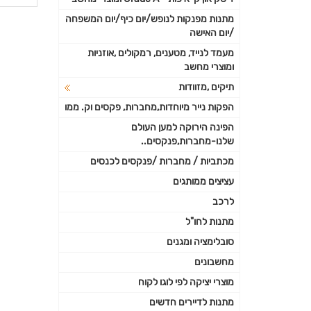
פרטי
מתנות מפנקות לנופש/יום כיף/יום המשפחה
/יום האישה
נוספי
מעמד לנייד, מטענים, רמקולים ,אוזניות
ומוצרי מחשב
תיקים ,מזוודות
הפקות נייר מיוחדות,מחברות, פקסים וק. ממו
הפינה הירוקה למען העולם
שלנו-מחברות,פנקסים..
מכתביות / מחברות /פנקסים לכנסים
עציצים ממותגים
לרכב
מתנות לחו"ל
סובלימציה ומגנים
מחשבונים
מוצרי יציקה לפי לוגו לקוח
מתנות לדיירים חדשים