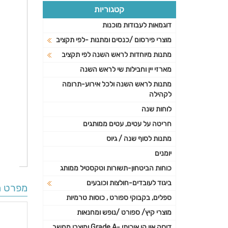
קטגוריות
דוגמאות לעבודות מוכנות
מוצרי פירסום /כנסים ומתנות -לפי תקציב
מתנות מיוחדות לראש השנה לפי תקציב
מארזי יין וחבילות שי לראש השנה
מתנות לראש השנה ולכל אירוע-תרומה
לקהילה
לוחות שנה
חריטה על עטים, עטים ממותגים
מתנות לסוף שנה / גיוס
יומנים
כוחות הביטחון-תשורות וטקסטיל ממותג
ביגוד לעובדים-חולצות וכובעים
מפרט ה
ספלים, בקבוקי ספורט , כוסות טרמיות
מוצרי קיץ/ ספורט /נופש ומחנאות
דיסק און קי איכותי -Grade A ומוצרי מחשב