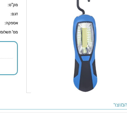
מק"ט:
דגם:
אספקה:
מס' תשלומי
מוצר