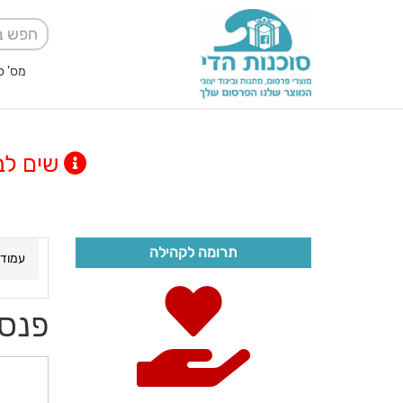
מס' ספק אגודה למען
שים לב! מינימום
תרומה לקהילה
עמוד 
פנס 