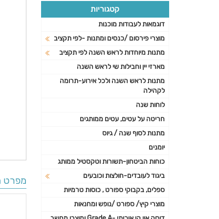
קטגוריות
דוגמאות לעבודות מוכנות
מוצרי פירסום /כנסים ומתנות -לפי תקציב
מתנות מיוחדות לראש השנה לפי תקציב
מארזי יין וחבילות שי לראש השנה
מתנות לראש השנה ולכל אירוע-תרומה
לקהילה
לוחות שנה
חריטה על עטים, עטים ממותגים
מתנות לסוף שנה / גיוס
יומנים
כוחות הביטחון-תשורות וטקסטיל ממותג
ביגוד לעובדים-חולצות וכובעים
מפרט ה
ספלים, בקבוקי ספורט , כוסות טרמיות
מוצרי קיץ/ ספורט /נופש ומחנאות
דיסק און קי איכותי -Grade A ומוצרי מחשב