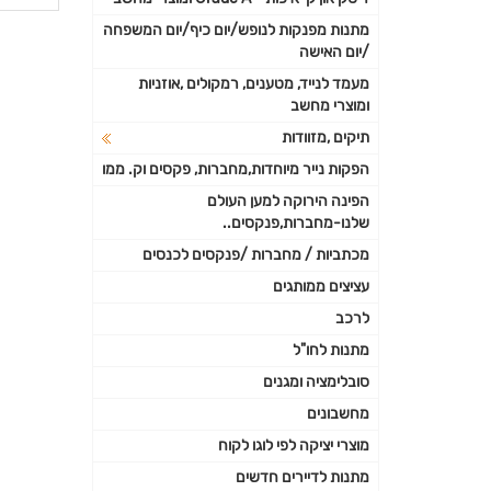
פרטי
מתנות מפנקות לנופש/יום כיף/יום המשפחה
/יום האישה
נוספי
מעמד לנייד, מטענים, רמקולים ,אוזניות
ומוצרי מחשב
תיקים ,מזוודות
הפקות נייר מיוחדות,מחברות, פקסים וק. ממו
הפינה הירוקה למען העולם
שלנו-מחברות,פנקסים..
מכתביות / מחברות /פנקסים לכנסים
עציצים ממותגים
לרכב
מתנות לחו"ל
סובלימציה ומגנים
מחשבונים
מוצרי יציקה לפי לוגו לקוח
מתנות לדיירים חדשים