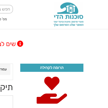
מס' ספק אגודה למען
שים לב! מינימום
תרומה לקהילה
עמוד 
תיק 