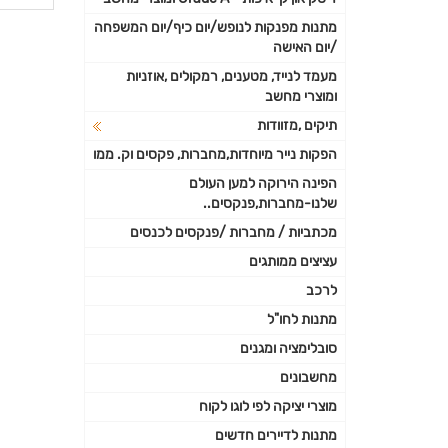
פרטי
מתנות מפנקות לנופש/יום כיף/יום המשפחה
/יום האישה
נוספי
מעמד לנייד, מטענים, רמקולים ,אוזניות
ומוצרי מחשב
תיקים ,מזוודות
הפקות נייר מיוחדות,מחברות, פקסים וק. ממו
הפינה הירוקה למען העולם
שלנו-מחברות,פנקסים..
מכתביות / מחברות /פנקסים לכנסים
עציצים ממותגים
לרכב
מתנות לחו"ל
סובלימציה ומגנים
מחשבונים
מוצרי יציקה לפי לוגו לקוח
מתנות לדיירים חדשים