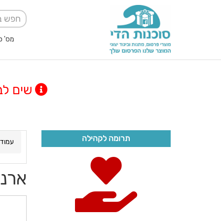
מס' ספק אגודה למען
שים לב! מינימום
תרומה לקהילה
עמוד 
ארנק