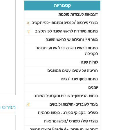
קטגוריות
דוגמאות לעבודות מוכנות
מוצרי פירסום /כנסים ומתנות -לפי תקציב
מתנות מיוחדות לראש השנה לפי תקציב
מארזי יין וחבילות שי לראש השנה
מתנות לראש השנה ולכל אירוע-תרומה
לקהילה
לוחות שנה
חריטה על עטים, עטים ממותגים
מתנות לסוף שנה / גיוס
יומנים
כוחות הביטחון-תשורות וטקסטיל ממותג
ביגוד לעובדים-חולצות וכובעים
מפרט ה
ספלים, בקבוקי ספורט , כוסות טרמיות
מוצרי קיץ/ ספורט /נופש ומחנאות
דיסק און קי איכותי -Grade A ומוצרי מחשב