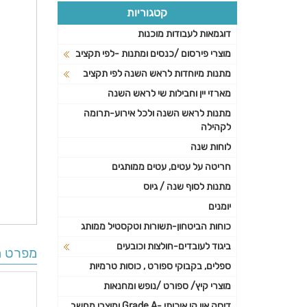
קטגוריות
דוגמאות לעבודות מוכנות
מוצרי פירסום /כנסים ומתנות -לפי תקציב
מתנות מיוחדות לראש השנה לפי תקציב
מארזי יין וחבילות שי לראש השנה
מתנות לראש השנה ולכל אירוע-תרומה
לקהילה
לוחות שנה
חריטה על עטים, עטים ממותגים
מתנות לסוף שנה / גיוס
יומנים
כוחות הביטחון-תשורות וטקסטיל ממותג
ביגוד לעובדים-חולצות וכובעים
מפרט ה
ספלים, בקבוקי ספורט , כוסות טרמיות
מוצרי קיץ/ ספורט /נופש ומחנאות
דיסק און קי איכותי -Grade A ומוצרי מחשב