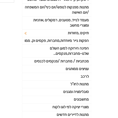
פרטי
מתנות מפנקות לנופש/יום כיף/יום המשפחה
/יום האישה
נוספי
מעמד לנייד, מטענים, רמקולים ,אוזניות
ומוצרי מחשב
תיקים ,מזוודות
הפקות נייר מיוחדות,מחברות, פקסים וק. ממו
הפינה הירוקה למען העולם
שלנו-מחברות,פנקסים..
מכתביות / מחברות /פנקסים לכנסים
עציצים ממותגים
לרכב
מתנות לחו"ל
סובלימציה ומגנים
מחשבונים
מוצרי יציקה לפי לוגו לקוח
מתנות לדיירים חדשים