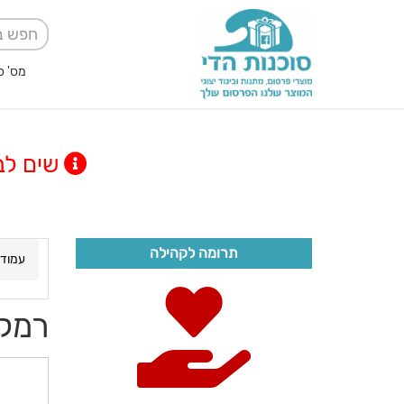
מס' ספק אגודה למען
שים לב! מינימום
תרומה לקהילה
עמוד 
רמק