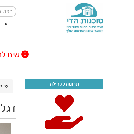
מס' ספק אגודה למען
שים לב! מינימום
תרומה לקהילה
עמוד 
דגל 