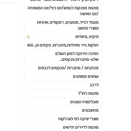
פרטי
מתנות מפנקות לנופש/יום כיף/יום המשפחה
/יום האישה
נוספי
מעמד לנייד, מטענים, רמקולים ,אוזניות
ומוצרי מחשב
תיקים ,מזוודות
הפקות נייר מיוחדות,מחברות, פקסים וק. ממו
הפינה הירוקה למען העולם
שלנו-מחברות,פנקסים..
מכתביות / מחברות /פנקסים לכנסים
עציצים ממותגים
לרכב
מתנות לחו"ל
סובלימציה ומגנים
מחשבונים
מוצרי יציקה לפי לוגו לקוח
מתנות לדיירים חדשים