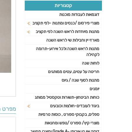
קטגוריות
דוגמאות לעבודות מוכנות
מוצרי פירסום /כנסים ומתנות -לפי תקציב
מתנות מיוחדות לראש השנה לפי תקציב
מארזי יין וחבילות שי לראש השנה
מתנות לראש השנה ולכל אירוע-תרומה
לקהילה
לוחות שנה
חריטה על עטים, עטים ממותגים
מתנות לסוף שנה / גיוס
יומנים
כוחות הביטחון-תשורות וטקסטיל ממותג
ביגוד לעובדים-חולצות וכובעים
מפרט ה
ספלים, בקבוקי ספורט , כוסות טרמיות
מוצרי קיץ/ ספורט /נופש ומחנאות
דיסק און קי איכותי -Grade A ומוצרי מחשב