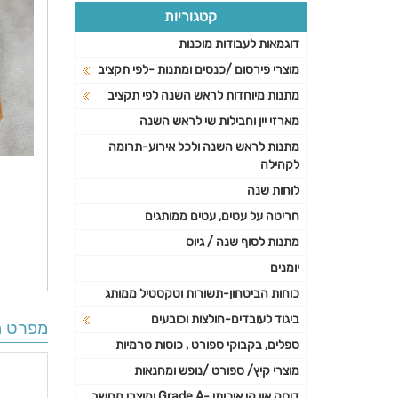
קטגוריות
דוגמאות לעבודות מוכנות
מוצרי פירסום /כנסים ומתנות -לפי תקציב
מתנות מיוחדות לראש השנה לפי תקציב
מארזי יין וחבילות שי לראש השנה
מתנות לראש השנה ולכל אירוע-תרומה
לקהילה
לוחות שנה
חריטה על עטים, עטים ממותגים
מתנות לסוף שנה / גיוס
יומנים
כוחות הביטחון-תשורות וטקסטיל ממותג
ביגוד לעובדים-חולצות וכובעים
מפרט ה
ספלים, בקבוקי ספורט , כוסות טרמיות
מוצרי קיץ/ ספורט /נופש ומחנאות
דיסק און קי איכותי -Grade A ומוצרי מחשב