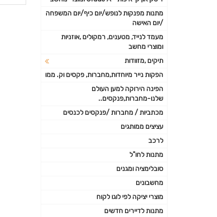
פרטי
מתנות מפנקות לנופש/יום כיף/יום המשפחה
/יום האישה
נוספי
מעמד לנייד, מטענים, רמקולים ,אוזניות
ומוצרי מחשב
תיקים ,מזוודות
הפקות נייר מיוחדות,מחברות, פקסים וק. ממו
הפינה הירוקה למען העולם
שלנו-מחברות,פנקסים..
מכתביות / מחברות /פנקסים לכנסים
עציצים ממותגים
לרכב
מתנות לחו"ל
סובלימציה ומגנים
מחשבונים
מוצרי יציקה לפי לוגו לקוח
מתנות לדיירים חדשים