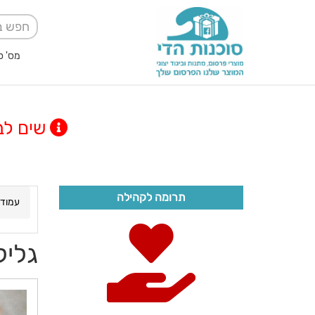
מס' ספק אגודה למען
שים לב! מינימום
תרומה לקהילה
עמוד 
גליל