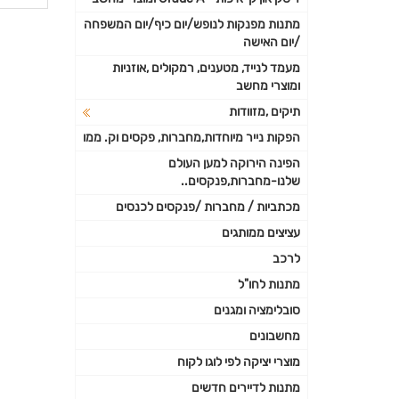
פרטי
מתנות מפנקות לנופש/יום כיף/יום המשפחה
/יום האישה
נוספי
מעמד לנייד, מטענים, רמקולים ,אוזניות
ומוצרי מחשב
תיקים ,מזוודות
הפקות נייר מיוחדות,מחברות, פקסים וק. ממו
הפינה הירוקה למען העולם
שלנו-מחברות,פנקסים..
מכתביות / מחברות /פנקסים לכנסים
עציצים ממותגים
לרכב
מתנות לחו"ל
סובלימציה ומגנים
מחשבונים
מוצרי יציקה לפי לוגו לקוח
מתנות לדיירים חדשים