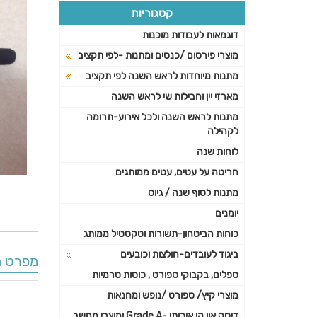
קטגוריות
דוגמאות לעבודות מוכנות
מוצרי פירסום /כנסים ומתנות -לפי תקציב
מתנות מיוחדות לראש השנה לפי תקציב
מארזי יין וחבילות שי לראש השנה
מתנות לראש השנה ולכל אירוע-תרומה
לקהילה
לוחות שנה
חריטה על עטים, עטים ממותגים
מתנות לסוף שנה / גיוס
יומנים
כוחות הביטחון-תשורות וטקסטיל ממותג
ביגוד לעובדים-חולצות וכובעים
מפרט ה
ספלים, בקבוקי ספורט , כוסות טרמיות
מוצרי קיץ/ ספורט /נופש ומחנאות
דיסק און קי איכותי -Grade A ומוצרי מחשב