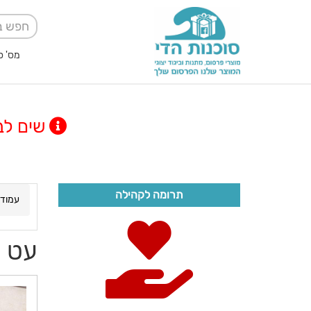
מס' ספק אגודה למען
שים לב! מינימום
תרומה לקהילה
עמוד 
עט ר