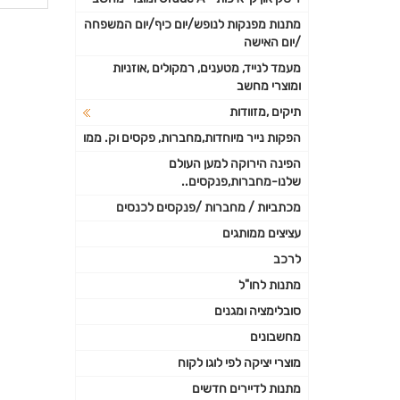
פרטי
מתנות מפנקות לנופש/יום כיף/יום המשפחה
/יום האישה
נוספי
מעמד לנייד, מטענים, רמקולים ,אוזניות
ומוצרי מחשב
תיקים ,מזוודות
הפקות נייר מיוחדות,מחברות, פקסים וק. ממו
הפינה הירוקה למען העולם
שלנו-מחברות,פנקסים..
מכתביות / מחברות /פנקסים לכנסים
עציצים ממותגים
לרכב
מתנות לחו"ל
סובלימציה ומגנים
מחשבונים
מוצרי יציקה לפי לוגו לקוח
מתנות לדיירים חדשים