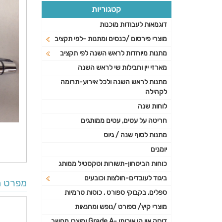
קטגוריות
דוגמאות לעבודות מוכנות
מוצרי פירסום /כנסים ומתנות -לפי תקציב
מתנות מיוחדות לראש השנה לפי תקציב
מארזי יין וחבילות שי לראש השנה
מתנות לראש השנה ולכל אירוע-תרומה
לקהילה
לוחות שנה
חריטה על עטים, עטים ממותגים
מתנות לסוף שנה / גיוס
יומנים
כוחות הביטחון-תשורות וטקסטיל ממותג
ביגוד לעובדים-חולצות וכובעים
מפרט ה
ספלים, בקבוקי ספורט , כוסות טרמיות
מוצרי קיץ/ ספורט /נופש ומחנאות
דיסק און קי איכותי -Grade A ומוצרי מחשב