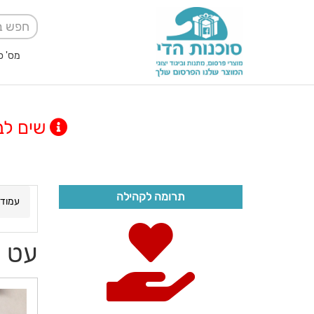
מס' ספק אגודה למען
שים לב! מינימום
תרומה לקהילה
עמוד 
עט 